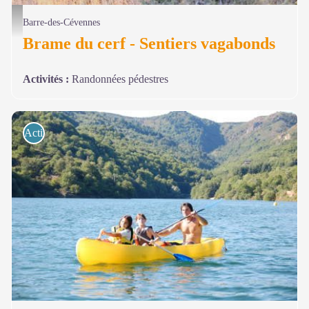
© Jean-Pierre Malafosse - Parc national des Cévennes - Brame du cerf
Barre-des-Cévennes
Brame du cerf - Sentiers vagabonds
Activités
:
Randonnées pédestres
Activités de pleine nature