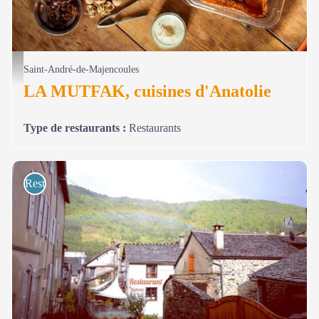
© Ilona Genty-Mezei
Saint-André-de-Majencoules
LA MUTFAK, cuisines d'Anatolie
Type de restaurants
:
Restaurants
Restaurants