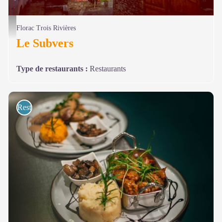
Le Subvers - Restaurant le Subvers à Florac-Trois-Rivières
Florac Trois Rivières
Le Subvers
Type de restaurants
:
Restaurants
Restaurants