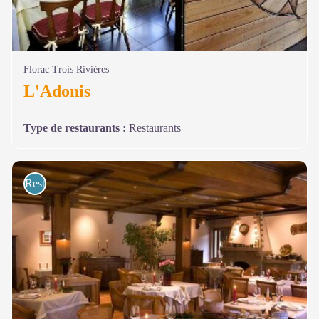
Florac Trois Rivières
L'Adonis
Type de restaurants
:
Restaurants
Restaurants