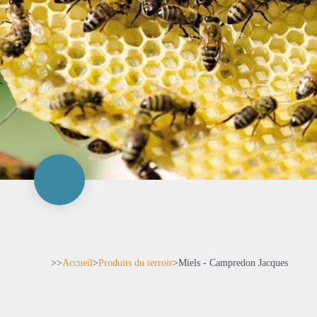
>>
Accueil
>
Produits du terroir
>
Miels - Campredon Jacques