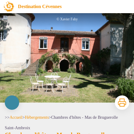
Chambres d'hôtes - Mas de Bruguerolle
Destination Cévennes
© Xavier Fahy
Imprimer
>>
Accueil
>
Hébergements
>
Chambres d'hôtes - Mas de Bruguerolle
Saint-Ambroix