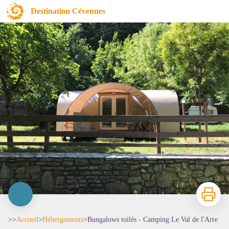
Bungalows toilés - Camping Le Val de l'Arre
Destination Cévennes
Imprimer
>>
Accueil
>
Hébergements
>
Bungalows toilés - Camping Le Val de l'Arre