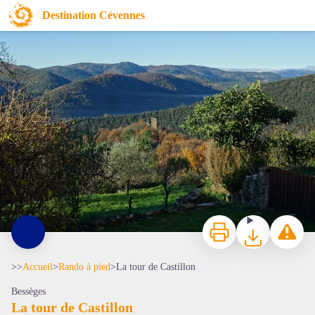
La tour de Castillon
Destination Cévennes
Castillon - © JF.Raulet
Imprimer
Télécharger
Signaler 
>>
Accueil
>
Rando à pied
>
La tour de Castillon
Bessèges
La tour de Castillon