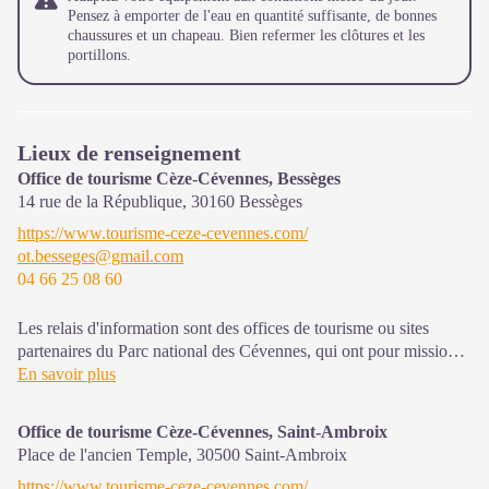
Pensez à emporter de l'eau en quantité suffisante, de bonnes
chaussures et un chapeau. Bien refermer les clôtures et les
portillons.
Lieux de renseignement
Office de tourisme Cèze-Cévennes, Bessèges
14 rue de la République,
30160
Bessèges
https://www.tourisme-ceze-cevennes.com/
ot.besseges@gmail.com
04 66 25 08 60
Les relais d'information sont des offices de tourisme ou sites
partenaires du Parc national des Cévennes, qui ont pour mission
l'information et la sensibilisation sur l'offre de découverte et
En savoir plus
d'animations ainsi que les règles à adopter en cœur de Parc.
Office de tourisme Cèze-Cévennes, Saint-Ambroix
Ouvert toute l'année (se renseigner pour les jours et horaires
Place de l'ancien Temple,
30500
Saint-Ambroix
d'ouverture en période hivernale)
https://www.tourisme-ceze-cevennes.com/