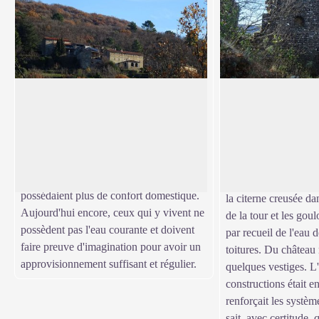
Castillon
Le château de Cast
Castillon est le nom du hameau et celui
On ne distingue de lo
de la tour située un peu en contrebas.
permettait d'assurer 
Voir l'image en plein écran
Très tôt, ce hameau fut victime de
territoire. Il faut all
l’exode rural. Ses habitants sont partis
rendre compte qu'il d
s'installer à Bessèges dont les maisons
véritable complexe 
possédaient plus de confort domestique.
la citerne creusée da
Aujourd'hui encore, ceux qui y vivent ne
de la tour et les gou
possèdent pas l'eau courante et doivent
par recueil de l'eau d
faire preuve d'imagination pour avoir un
toitures. Du château 
approvisionnement suffisant et régulier.
quelques vestiges. L
constructions était e
renforçait les systè
sait, avec certitude, 