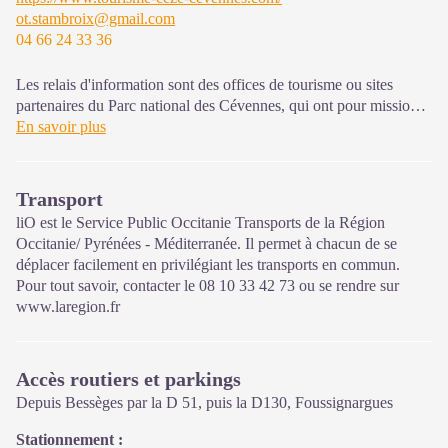
ot.stambroix@gmail.com
04 66 24 33 36
Les relais d'information sont des offices de tourisme ou sites
partenaires du Parc national des Cévennes, qui ont pour mission
l'information et la sensibilisation sur l'offre de découverte et
En savoir plus
d'animations ainsi que les règles à adopter en cœur de Parc.
Ouvert toute l'année (se renseigner pour les jours et horaires
Transport
d'ouverture en période hivernale)
liO est le Service Public Occitanie Transports de la Région
Occitanie/ Pyrénées - Méditerranée. Il permet à chacun de se
déplacer facilement en privilégiant les transports en commun.
Pour tout savoir, contacter le 08 10 33 42 73 ou se rendre sur
www.laregion.fr
Accès routiers et parkings
Depuis Bessèges par la D 51, puis la D130, Foussignargues
Stationnement :