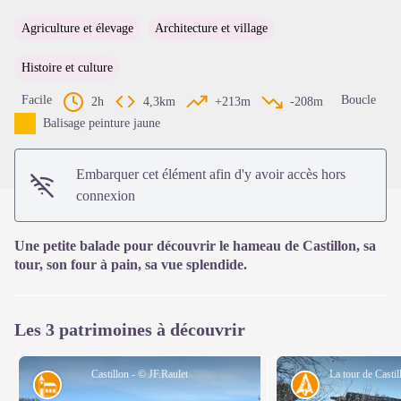
Agriculture et élevage
Architecture et village
Voir l'image en plein écran
Histoire et culture
Facile
Boucle
2h
4,3km
+213m
-208m
Balisage peinture jaune
Embarquer cet élément afin d'y avoir accès hors
connexion
Une petite balade pour découvrir le hameau de Castillon, sa
tour, son four à pain, sa vue splendide.
Les 3 patrimoines à découvrir
Castillon - © JF.Raulet
Architecture
Histoire