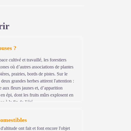
rir
ouses ?
ace cultivé et travaillé, les forestiers
zones où d’autres associations de plantes
bières, prairies, bords de pistes. Sur le
deux grandes herbes attirent l'attention :
 aux fleurs jaunes et, d’apparition
 en épi, dont les fruits mûrs explosent en
 à la fin de l’été.
comestibles
'altitude ont fait et font encore l'objet