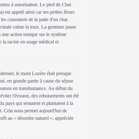
umises à autorisation. Le pied de Chat
) est appelé ainsi car ses petites fleurs
 les coussinets de la patte d'un chat.
cinale calme la toux. La gentiane jaune
a une action tonique sur le système
se la racine en usage médical et
es. La myrtille (Vaccinium myrtillus)
eurs. Les fruits, savoureux, possèdent en
ti diarrhéiques, antiseptiques).
 dernier, le mont Lozère était presque
sé, en grande partie à cause du séjour
moutons en transhumance. Au début du
éviter l'érosion, des reboisements ont été
 du pays qui semaient et plantaient à la
t. Cela nous permet aujourd'hui de
forêt au « désordre naturel », appréciée
té effectués par des entreprises dotées