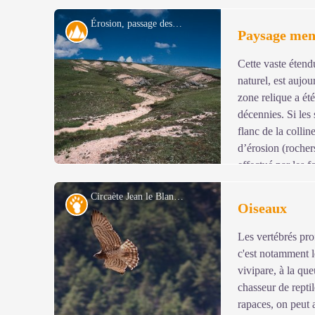
pelouse. L’Union européenne aide actuellement les act
Érosion, passage des transhumants - © Parc national des Cévennes
pour protéger la pelouse. Sur le chemin du retour, on r
Paysage
Paysage men
(hêtre, bouleau) qui pourraient faire subir un recul iden
Cette vaste étend
Voir l'image en plein écran
naturel, est aujo
zone relique a ét
décennies. Si les 
flanc de la collin
d’érosion (rocher
effectué par les f
replat, des pins commencent à s’installer aux dépens d
Circaète Jean le Blanc - © Jean-Pierre Malafosse
sensibles, imposent de gérer au mieux toutes les composa
Faune
Oiseaux
son troupeau en veillant à ne pas accentuer l’érosion et
Les vertébrés prof
Voir l'image en plein écran
c'est notamment l
vivipare, à la que
chasseur de reptil
rapaces, on peut a