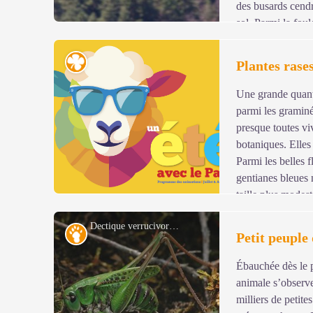
des busards cendr
sol. Parmi la foul
traquet motteux, visiteur d’été installé sur une pierre, ou
est aussi propice pour entendre le chant des alouettes.
Flore
Plantes rase
Une grande quanti
Voir l'image en plein écran
parmi les graminé
presque toutes vi
botaniques. Elles 
Parmi les belles fl
gentianes bleues
taille plus modes
pelouse moins pâturée qu’autrefois. Les réseaux d’herbe
Dectique verrucivore (Decticus verrucivorus) - © Bruno Descaves
points de fragilité que des arbrisseaux exploitent pour 
Faune
Petit peuple 
myrtilles, associées ici aux airelles rouges et à la callu
Ébauchée dès le 
Voir l'image en plein écran
animale s’observe 
milliers de petite