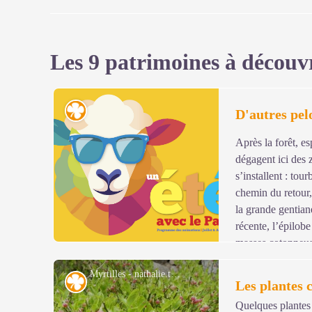
Les 9 patrimoines à découv
Flore
D'autres pel
Après la forêt, esp
dégagent ici des 
s’installent : tour
chemin du retour, 
la grande gentiane
récente, l’épilobe
masses cotonneuses
Myrtilles - nathalie.thomas
Flore
Les plantes 
Quelques plantes d