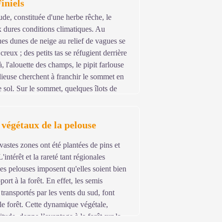
iniels
et de différencier facilement ces
ude, constituée d'une herbe rêche, le
x dures conditions climatiques. Au
es dunes de neige au relief de vagues se
té effectués par des entreprises dotées
reux ; des petits tas se réfugient derrière
et de différencier facilement ces
, l'alouette des champs, le pipit farlouse
odieuse cherchent à franchir le sommet en
e sol. Sur le sommet, quelques îlots de
articularité de fleurir d'abord en
grand peine à s'implanter. Des bornes
végétaux de la pelouse
e, le baron de Tournel donna à l'ordre
Jerusalem des terres situées sur le versant
vastes zones ont été plantées de pins et
'intérêt et la rareté tant régionales
e-Jérusalem devint l'ordre des
s pelouses imposent qu'elles soient bien
ôpital et les terres délimitées par ces
port à la forêt. En effet, les semis
 transportés par les vents du sud, font
le forêt. Cette dynamique végétale,
titude, donne l’avantage à la forêt sur la