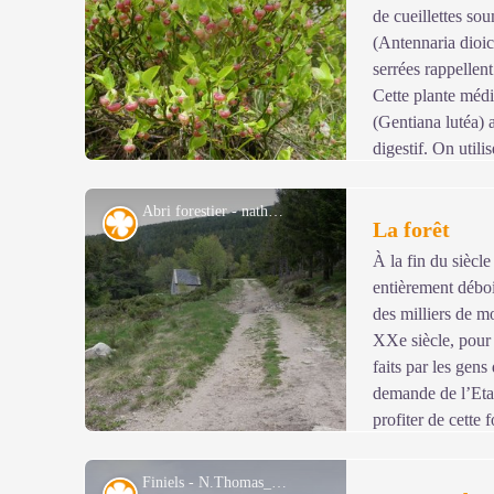
de cueillettes so
Voir l'image en plein écran
(Antennaria dioica
serrées rappellent
Cette plante médi
(Gentiana lutéa) 
digestif. On utili
vétérinaire, et pour la fabrication de boissons alcoolisé
constituait un revenu non négligeable pour les agricult
Abri forestier - nathalie.thomas
Flore
La forêt
outre de nombreuses qualités (astringentes, toniques, an
À la fin du siècle
entièrement déboi
Voir l'image en plein écran
des milliers de 
XXe siècle, pour 
faits par les gens
demande de l’Eta
profiter de cette 
également des cervidés.
À partir de 1964, de gros chantiers de reboisement ont é
Finiels - N.Thomas_pnc