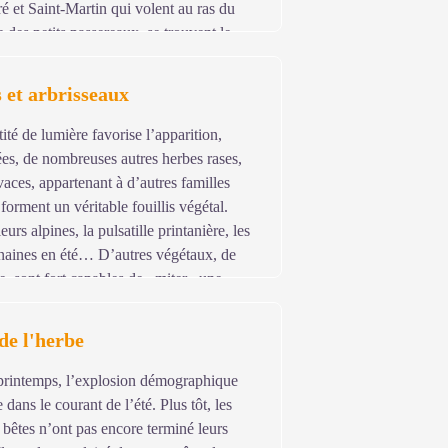
é et Saint-Martin qui volent au ras du
e des petits passereaux, se trouvent le
 plus rare, et la perdrix grise. Cet endroit
s et arbrisseaux
té de lumière favorise l’apparition,
es, de nombreuses autres herbes rases,
vaces, appartenant à d’autres familles
forment un véritable fouillis végétal.
eurs alpines, la pulsatille printanière, les
 naines en été… D’autres végétaux, de
te, sont fort capables de «miter» une
s, perdant de leur densité, offrent des
s’y développer au cœur de la pelouse : les
de l'herbe
ne vulgaire (une bruyère).
printemps, l’explosion démographique
dans le courant de l’été. Plus tôt, les
s bêtes n’ont pas encore terminé leurs