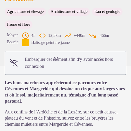
Agriculture et élevage
Architecture et village
Eau et géologie
Voir l'image en plein écran
Faune et flore
Moyen
4h
12,3km
+440m
-466m
Boucle
Balisage peinture jaune
Embarquer cet élément afin d'y avoir accès hors
connexion
Les bons marcheurs apprécieront ce parcours entre
Cévennes et Margeride qui dessine un cirque aux larges vues
et où le sol, majoritairement nu, témoigne d'un long passé
pastoral.
Aux confins de l’Ardèche et de la Lozère, sur ce petit causse,
plateau du vent et de l’histoire, suivez entre les bruyères les
chemins muletiers entre Margeride et Cévennes.