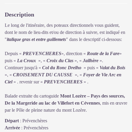
Description
Le long de l'itinéraire, des poteaux directionnels vous guident,
dont le nom de lieu-dits et/ou de direction à suivre, est indiqué en
"
italique gras et entre guillemets
" dans le descriptif ci-dessous:
Depuis «
PREVENCHERES
», direction «
Route de la Fare
»
puis «
La Croux
», «
Croix du Clas
», «
Jailhère
».
Continuer jusqu'à «
Col du Ronc Drelho
» puis «
Valat du Bois
», «
CROISEMENT DU CAUSSE
», «
Foyer de Vie Arc en
Ciel
» . revenir sur «
PREVENCHERES
» .
Balade extraite du cartoguide
Mont Lozère – Pays des sources,
De la Margeride au lac de Villefort en Cévennes
, mis en œuvre
par le Pôle de pleine nature du mont Lozère.
Départ
:
Prévenchères
Arrivée
:
Prévenchères