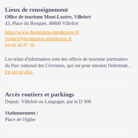
Lieux de renseignement
Office de tourisme Mont-Lozère, Villefort
43, Place du Bosquet,
48800
Villefort
https://www.destination-montlozere.fr/
contact@destination-montlozere.fr
04 66 46 87 30
Les relais d'information sont des offices de tourisme partenaires
du Parc national des Cévennes, qui ont pour mission l'information
et la sensibilisation sur l'offre de découverte et d'animation ainsi
En savoir plus
que les règles à adopter en cœur de Parc. Ouvert toute l'année
Accès routiers et parkings
Depuis Villefort ou Langogne, par la D 906
Stationnement :
Place de l'église