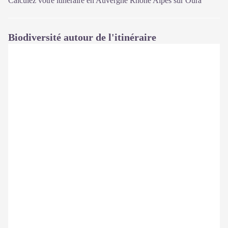
Calculez votre itinéraire en Auvergne Rhône Alpes sur
Oùra
Biodiversité autour de l'itinéraire