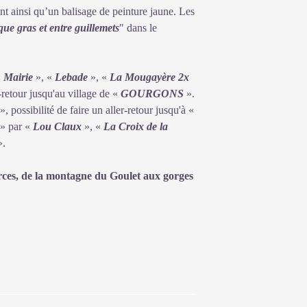
ent ainsi qu’un balisage de peinture jaune. Les
ique gras et entre guillemets
" dans le
«
Mairie
», «
Lebade
», «
La Mougayère 2x
r-retour jusqu'au village de «
GOURGONS
».
», possibilité de faire un aller-retour jusqu'à «
» par «
Lou Claux
», «
La Croix de la
.
ces, de la montagne du Goulet aux gorges