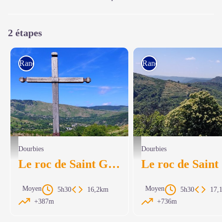
2 étapes
Rando à pied
Rando à pied
La croix près de la Rouvière - Béatrice Galzin
Au dessus de Ressançon - Béatrice 
Dourbies
Dourbies
Le roc de Saint Guiral (étape 1)
Moyen
Moyen
5h30
16,2km
5h30
17,
+387m
+736m