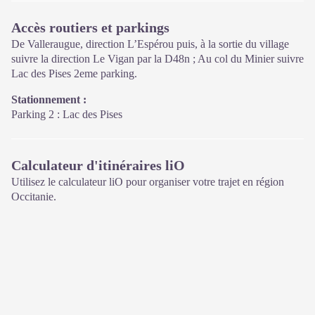
Ouvert toute l'année (se renseigner pour les jours et horaires
Accès routiers et parkings
d'ouverture en période hivernale)
De Valleraugue, direction L’Espérou puis, à la sortie du village
suivre la direction Le Vigan par la D48n ; Au col du Minier suivre
Lac des Pises 2eme parking.
Stationnement :
Parking 2 : Lac des Pises
Calculateur d'itinéraires liO
Utilisez le calculateur liO pour organiser votre trajet en région
Occitanie.