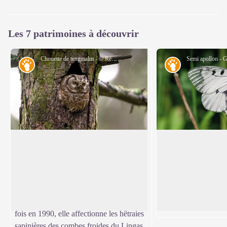
Les 7 patrimoines à découvrir
Chouette de tengmalm - © Régis Descamps
Faune
Faune
Chouette de Tengmalm (Aegolius
Semi-apollon (Par
funereus)
La proximité de la fo
La chouette de Tengmalm, hôte typique
atout. Le semi-apollo
Voir l'image en plein écran
de la taïga, trouve dans ces clairières
forte valeur patrimoni
riches en micromammifères un terrain de
des hêtraies qui abrit
chasse idéal. Contactée pour la première
plante dont se nourrit
fois en 1990, elle affectionne les hêtraies
sapinières des combes froides du Lingas.