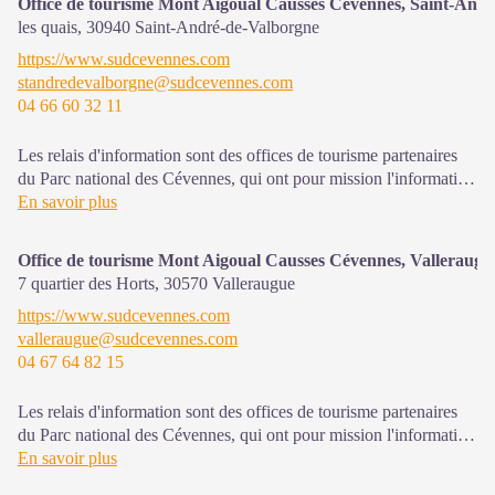
Office de tourisme Mont Aigoual Causses Cévennes, Saint-And
les quais,
30940
Saint-André-de-Valborgne
https://www.sudcevennes.com
standredevalborgne@sudcevennes.com
04 66 60 32 11
Les relais d'information sont des offices de tourisme partenaires
du Parc national des Cévennes, qui ont pour mission l'information
et la sensibilisation sur l'offre de découverte et d'animation ainsi
En savoir plus
que les règles à adopter en cœur de Parc.
Office de tourisme Mont Aigoual Causses Cévennes, Valleraugu
7 quartier des Horts,
30570
Valleraugue
https://www.sudcevennes.com
valleraugue@sudcevennes.com
04 67 64 82 15
Les relais d'information sont des offices de tourisme partenaires
du Parc national des Cévennes, qui ont pour mission l'information
et la sensibilisation sur l'offre de découverte et d'animations ainsi
En savoir plus
que les règles à adopter en cœur de Parc.