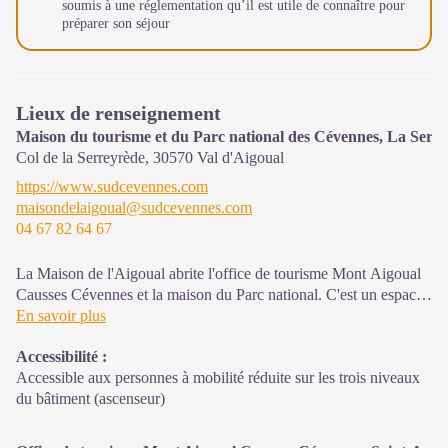
soumis à une réglementation qu’il est utile de connaître pour
préparer son séjour
Lieux de renseignement
Maison du tourisme et du Parc national des Cévennes, La Serr
Col de la Serreyrède,
30570
Val d'Aigoual
https://www.sudcevennes.com
maisondelaigoual@sudcevennes.com
04 67 82 64 67
La Maison de l'Aigoual abrite l'office de tourisme Mont Aigoual
Causses Cévennes et la maison du Parc national. C'est un espace
d’accueil, d'information et de sensibilisation sur le Parc national
En savoir plus
des Cévennes et ses actions, sur l'offre de découverte et
Accessibilité
:
d'animation ainsi que les règles à adopter en cœur de Parc.
Accessible aux personnes à mobilité réduite sur les trois niveaux
Sur place : expositions temporaires, animations au départ du site
du bâtiment (ascenseur)
et boutique