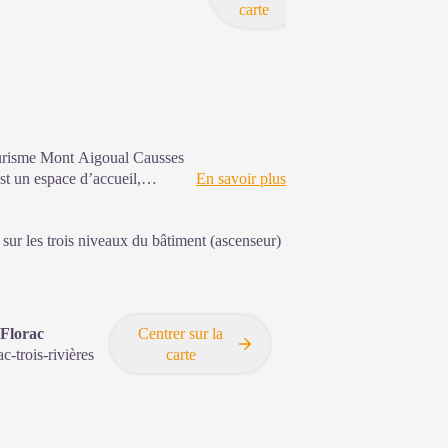
carte
tourisme Mont Aigoual Causses
st un espace d’accueil,
En savoir plus
rc national des Cévennes et ses
ion ainsi que les règles à
sur les trois niveaux du bâtiment (ascenseur)
ns au départ du site et
 Florac
Centrer sur la
ac-trois-rivières
carte