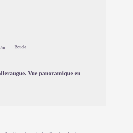
image en plein écran
Boucle
22m
Valleraugue. Vue panoramique en