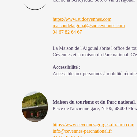
https://www.sudcevennes.com
maisondelaigoual@sudcevennes.com
04 67 82 64 67
La Maison de l'Aigoual abrite l'office de 
Cévennes et la maison du Parc national. C'e
d'information et de sensibilisation sur le Pa
Accessibilité
:
actions, sur l'offre de découverte et d'animat
Accessible aux personnes à mobilité réduite 
adopter en cœur de Parc.
Sur place : expositions temporaires, animatio
boutique
Maison du tourisme et du Parc national,
Place de l'ancienne gare, N106,
48400
Flor
https://www.cevennes-gorges-du-tarn.com
info@cevennes-parcnational.fr