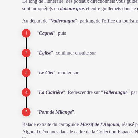
Le long de l'itinéraire, des poteaux directionnels vous guiden
sont indiqué(e)s en
italique gras
et entre guillemets dans le 
Au départ de "
Valleraugue
", parking de l'office du tourism
"
Cagnel
", puis
"
Église
", continuer ensuite sur
"
Le Ciel
", monter sur
"
La Clairière
". Redescendre sur "
Valleraugue
" par
"
Pont de Milange
".
Balade extraite du cartoguide
Massif de l’Aigoual
, réalis
Aigoual Cévennes dans le cadre de la Collection Espaces Na