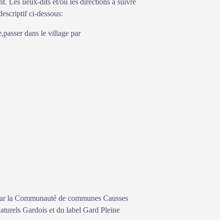
t. Les lieux-dits et/ou les directions à suivre
descriptif ci-dessous:
e,passer dans le village par
é par la Communauté de communes Causses
turels Gardois et du label Gard Pleine