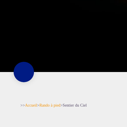
>>
Accueil
>
Rando à pied
>
Sentier du Ciel