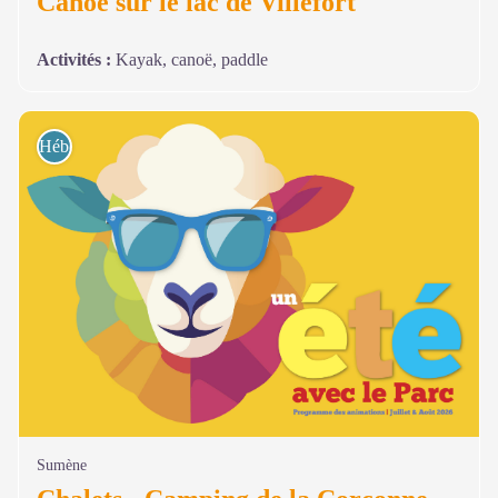
Canoë sur le lac de Villefort
Activités
:
Kayak, canoë, paddle
Hébergements
Sumène