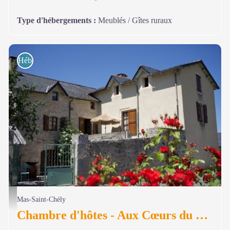
Type d'hébergements
:
Meublés / Gîtes ruraux
Hébergements
© Aux cœur du Méjean
Mas-Saint-Chély
Chambre d'hôtes - Aux Cœurs du Méjean