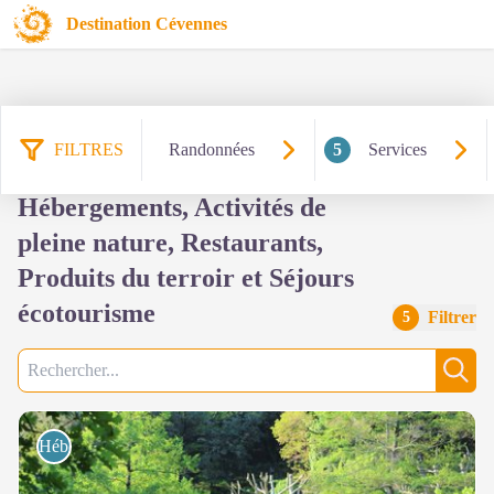
Destination Cévennes
FILTRES
Randonnées
5
Services
259 résultats services :
Hébergements, Activités de
pleine nature, Restaurants,
Produits du terroir et Séjours
écotourisme
Filtrer
5
Recherche
Rech
Hébergements