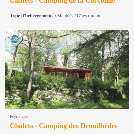
Chalets - Camping de la Corconne
Type d'hébergements
:
Meublés / Gîtes ruraux
Hébergements
Peyremale
Chalets - Camping des Drouilhèdes