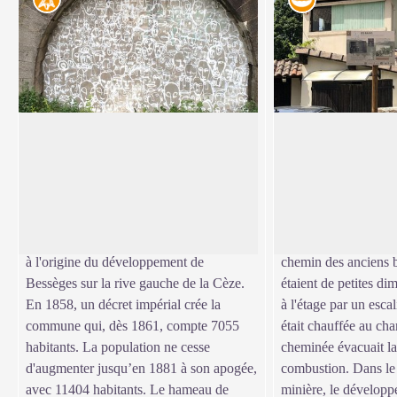
Le quartier de Lalle
Les bains
La concession minière de Lalle fut créée
Le quartier de Lalle b
le 30 avril 1828 et connut, jusqu’à la
établissement dévolu
View picture in full screen
fermeture des mines en 1946, de
maison existe toujou
nombreux propriétaires et exploitants.
sur les rares photog
D'une superficie de 406 hectares, elle fut
Aujourd’hui encore,
à l'origine du développement de
chemin des anciens b
Bessèges sur la rive gauche de la Cèze.
étaient de petites di
En 1858, un décret impérial crée la
à l'étage par un escal
commune qui, dès 1861, compte 7055
était chauffée au ch
habitants. La population ne cesse
cheminée évacuait la
d'augmenter jusqu’en 1881 à son apogée,
combustion. Dans le 
avec 11404 habitants. Le hameau de
minière, le dévelop