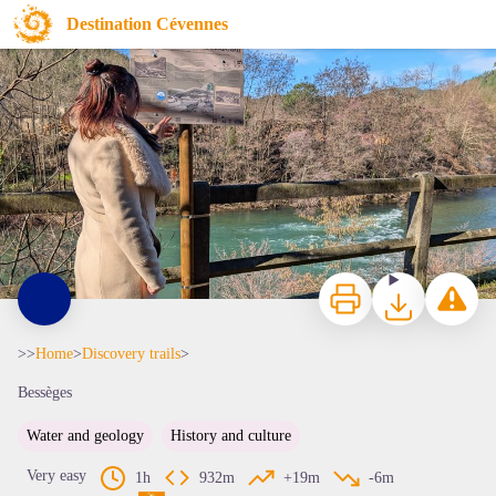
Destination Cévennes
Parcours patrimonial de Lalle - Office de tourisme Céze Cévennes
Print
Download
Report a p
>>
Home
>
Discovery trails
>
Bessèges
Water and geology
History and culture
View picture in full screen
Very easy
1h
932m
+19m
-6m