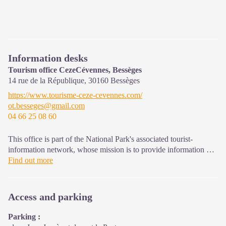
Information desks
Tourism office CezeCévennes, Bessèges
14 rue de la République,
30160
Bessèges
https://www.tourisme-ceze-cevennes.com/
ot.besseges@gmail.com
04 66 25 08 60
This office is part of the National Park's associated tourist-
information network, whose mission is to provide information on,
and raise awareness of, the sites and events as well as the rules
Find out more
that must be observed in the National Park's central zone.
Open year-round
Access and parking
Parking :