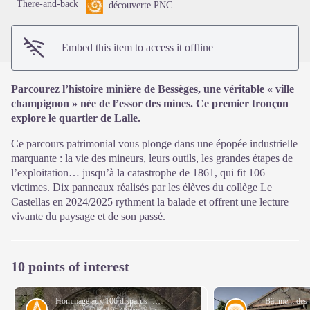
There-and-back
découverte PNC
Embed this item to access it offline
Parcourez l’histoire minière de Bessèges, une véritable « ville
champignon » née de l’essor des mines. Ce premier tronçon
explore le quartier de Lalle.
Ce parcours patrimonial vous plonge dans une épopée industrielle
marquante : la vie des mineurs, leurs outils, les grandes étapes de
l’exploitation… jusqu’à la catastrophe de 1861, qui fit 106
victimes. Dix panneaux réalisés par les élèves du collège Le
Castellas en 2024/2025 rythment la balade et offrent une lecture
vivante du paysage et de son passé.
10 points of interest
Hommage aux 106 disparus - MIAOU
Bâtiment des
History
Water