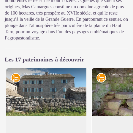
nombreuses terres sur le mont Lozère… Quelles que soient ses
origines, Mas Camargues constitue un domaine agricole de plus
de 100 hectares, très prospère au XVIIe siècle, et qui le reste
jusqu’à la veille de la Grande Guerre. En parcourant ce sentier, on
plonge dans l’atmosphère très particulière de la plaine du Haut
Tarn, pour un voyage dans l’un des paysages emblématiques de
l’agropastoralisme.
Les 17 patrimoines à découvrir
Mas Camargues - © Olivier Prohin
Architecture
Architecture
Des bâtiments qui en imposent !
Moulin
Balise n° 1
Balise n° 2