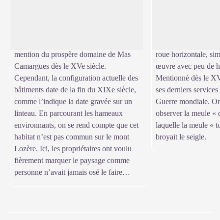
Le bâtiment principal surprend par ses
Il s’agit d’un moulin
Voir l'image en plein écran
dimensions et sa façade en pierres de
à la mouture des céré
granite soigneusement taillées, surmontée
du seigle. Comme la
d’une corniche galbée. On trouve
moulins du mont Lozè
mention du prospère domaine de Mas
roue horizontale, sim
Camargues dès le XVe siècle.
œuvre avec peu de h
Cependant, la configuration actuelle des
Mentionné dès le XVII
bâtiments date de la fin du XIXe siècle,
ses derniers service
comme l’indique la date gravée sur un
Guerre mondiale. On
linteau. En parcourant les hameaux
observer la meule « 
environnants, on se rend compte que cet
laquelle la meule « t
habitat n’est pas commun sur le mont
broyait le seigle.
Lozère. Ici, les propriétaires ont voulu
fièrement marquer le paysage comme
personne n’avait jamais osé le faire…