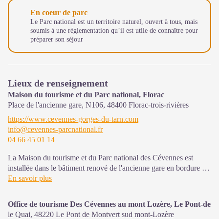
En coeur de parc
Le Parc national est un territoire naturel, ouvert à tous, mais
soumis à une réglementation qu’il est utile de connaître pour
préparer son séjour
Lieux de renseignement
Maison du tourisme et du Parc national, Florac
Place de l'ancienne gare, N106,
48400
Florac-trois-rivières
https://www.cevennes-gorges-du-tarn.com
info@cevennes-parcnational.fr
04 66 45 01 14
La Maison du tourisme et du Parc national des Cévennes est
installée dans le bâtiment renové de l'ancienne gare en bordure de
la N106. C'est un espace , d’accueil, d'information et de
En savoir plus
sensibilisation sur l'offre de découverte du territoire, ainsi que sur
les règles à adopter en cœur de Parc, mutualisé entre les équipes
Office de tourisme Des Cévennes au mont Lozère, Le Pont-de-
de l'office de tourisme et du Parc.
le Quai,
48220
Le Pont de Montvert sud mont-Lozère