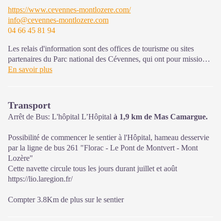
Une expo interactive présente le Parc national des Cévennes et
https://www.cevennes-montlozere.com/
ses actions.
info@cevennes-montlozere.com
04 66 45 81 94
Sur place : Une boutique, librairie découverte et produits siglés
PNC.
Les relais d'information sont des offices de tourisme ou sites
Ouvert toute l'année (se renseigner sur les jours et horaires en
partenaires du Parc national des Cévennes, qui ont pour mission
saison hivernale).
l'information et la sensibilisation sur l'offre de découverte et
En savoir plus
d'animations ainsi que les règles à adopter en cœur de Parc.
Ouvert toute l'année (se renseigner pour les jours et horaires
Transport
d'ouverture en période hivernale)
Arrêt de Bus: L'hôpital L’Hôpital
à 1,9 km de Mas Camargue.
Possibilité de commencer le sentier à l'Hôpital, hameau desservie
par la ligne de bus 261 "Florac - Le Pont de Montvert - Mont
Lozère"
Cette navette circule tous les jours durant juillet et août
https://lio.laregion.fr/
Compter 3.8Km de plus sur le sentier