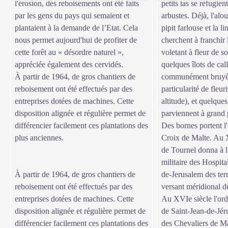
l'érosion, des reboisements ont été faits
petits tas se réfugien
par les gens du pays qui semaient et
arbustes. Déjà, l'alo
plantaient à la demande de l’Etat. Cela
pipit farlouse et la l
nous permet aujourd'hui de profiter de
cherchent à franchir
cette forêt au « désordre naturel »,
voletant à fleur de s
appréciée également des cervidés.
quelques îlots de cal
À partir de 1964, de gros chantiers de
communément bruyère
reboisement ont été effectués par des
particularité de fleur
entreprises dotées de machines. Cette
altitude), et quelques
disposition alignée et régulière permet de
parviennent à grand p
différencier facilement ces plantations des
Des bornes portent l
plus anciennes.
Croix de Malte. Au X
de Tournel donna à l'
militaire des Hospita
À partir de 1964, de gros chantiers de
de-Jerusalem des terr
reboisement ont été effectués par des
versant méridional 
entreprises dotées de machines. Cette
Au XVIe siècle l'ord
disposition alignée et régulière permet de
de Saint-Jean-de-Jér
différencier facilement ces plantations des
des Chevaliers de Ma