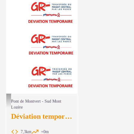
Balisages GR7 déviation temporaire - FFRP 48
Pont de Montvert - Sud Mont
Lozère
Déviation temporaire du GR®7
7,3km
+0m