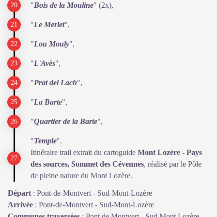
"
Bois de la Mouline
" (2x),
"
Le Merlet
",
"
Lou Mouly
",
"
L'Avès
",
"
Prat del Lach
",
"
La Barte
",
"
Quartier de la Barte
",
"
Temple
".
Itinéraire trail extrait du cartoguide
Mont Lozère - Pays
des sources, Sommet des Cévennes
, réalisé par le Pôle
de pleine nature du Mont Lozère.
Départ
:
Pont-de-Montvert - Sud-Mont-Lozère
Arrivée
:
Pont-de-Montvert - Sud-Mont-Lozère
Communes traversées
:
Pont de Montvert - Sud Mont Lozère,