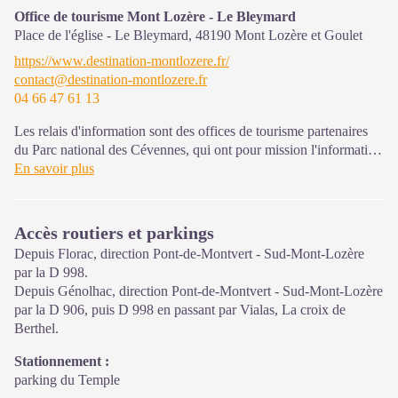
Office de tourisme Mont Lozère - Le Bleymard
Ouvert toute l'année (se renseigner pour les jours et horaires
Place de l'église - Le Bleymard,
48190
Mont Lozère et Goulet
d'ouverture en période hivernale)
https://www.destination-montlozere.fr/
contact@destination-montlozere.fr
04 66 47 61 13
Les relais d'information sont des offices de tourisme partenaires
du Parc national des Cévennes, qui ont pour mission l'information
et la sensibilisation sur l'offre de découverte et d'animation ainsi
En savoir plus
que les règles à adopter en cœur de Parc. Ouvert mai à septembre
Accès routiers et parkings
Depuis Florac, direction Pont-de-Montvert - Sud-Mont-Lozère
par la D 998.
Depuis Génolhac, direction Pont-de-Montvert - Sud-Mont-Lozère
par la D 906, puis D 998 en passant par Vialas, La croix de
Berthel.
Stationnement :
parking du Temple