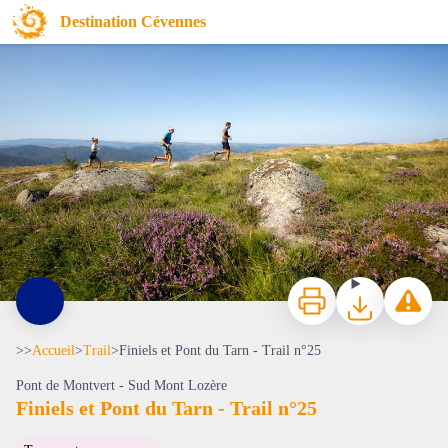
Finiels et Pont du Tarn - Trail n°25
Destination Cévennes
Traileurs sur les crêtes du Pont de Montvert - © Benoit Colomb - Lozère Tourisme
Imprimer
Télécharger
Signaler 
>>
Accueil
>
Trail
>
Finiels et Pont du Tarn - Trail n°25
Pont de Montvert - Sud Mont Lozère
Finiels et Pont du Tarn - Trail n°25