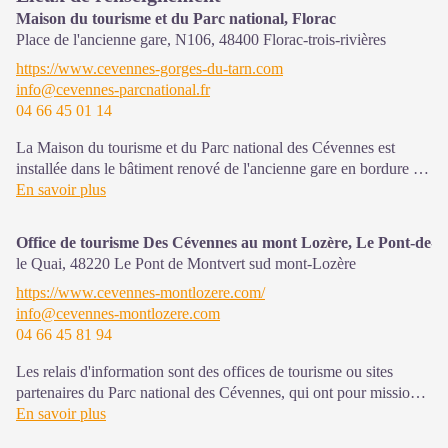
Maison du tourisme et du Parc national, Florac
Place de l'ancienne gare, N106,
48400
Florac-trois-rivières
https://www.cevennes-gorges-du-tarn.com
info@cevennes-parcnational.fr
04 66 45 01 14
La Maison du tourisme et du Parc national des Cévennes est
installée dans le bâtiment renové de l'ancienne gare en bordure de
la N106. C'est un espace , d’accueil, d'information et de
En savoir plus
sensibilisation sur l'offre de découverte du territoire, ainsi que sur
les règles à adopter en cœur de Parc, mutualisé entre les équipes
Office de tourisme Des Cévennes au mont Lozère, Le Pont-de-
de l'office de tourisme et du Parc.
le Quai,
48220
Le Pont de Montvert sud mont-Lozère
Une expo interactive présente le Parc national des Cévennes et
https://www.cevennes-montlozere.com/
ses actions.
info@cevennes-montlozere.com
04 66 45 81 94
Sur place : Une boutique, librairie découverte et produits siglés
PNC.
Les relais d'information sont des offices de tourisme ou sites
Ouvert toute l'année (se renseigner sur les jours et horaires en
partenaires du Parc national des Cévennes, qui ont pour mission
saison hivernale).
l'information et la sensibilisation sur l'offre de découverte et
En savoir plus
d'animations ainsi que les règles à adopter en cœur de Parc.