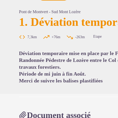
Pont de Montvert - Sud Mont Lozère
1. Déviation tempo
Voir l'
Etape
7,3km
+76m
-263m
Déviation temporaire mise en place par le 
Randonnée Pédestre de Lozère entre le Col de
travaux forestiers.
Période de mi juin à fin Août.
Merci de suivre les balises plastifiées
Document associé