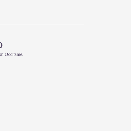
O
ion Occitanie.