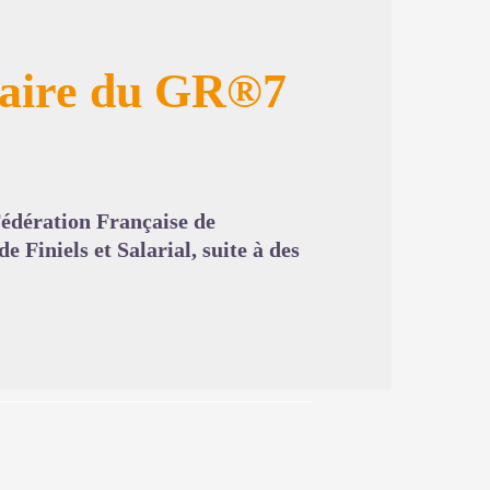
raire du GR®7
image en plein écran
Fédération Française de
 Finiels et Salarial, suite à des