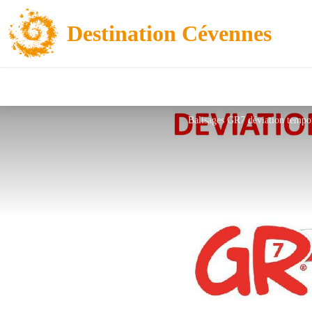
Destination Cévennes
Balisages GR7 déviation tempo