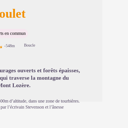
oulet
image en plein écran
rts en commun
Boucle
-548m
urages ouverts et forêts épaisses,
 qui traverse la montagne du
Mont Lozère.
300m d’altitude, dans une zone de tourbières.
par l’écrivain Stevenson et l’ânesse