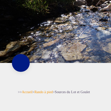
>>
Accueil
>
Rando à pied
>
Sources du Lot et Goulet