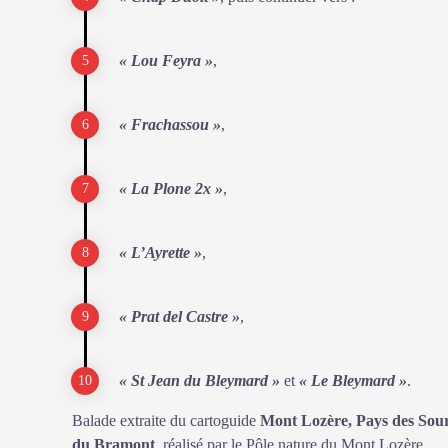
« Lou Feyra »
,
« Frachassou »
,
« La Plone 2x »
,
« L’Ayrette »
,
« Prat del Castre »
,
« St Jean du Bleymard »
et
« Le Bleymard »
.
Balade extraite du cartoguide
Mont Lozère, Pays des Sour
du Bramont
, réalisé par le Pôle nature du Mont Lozère.