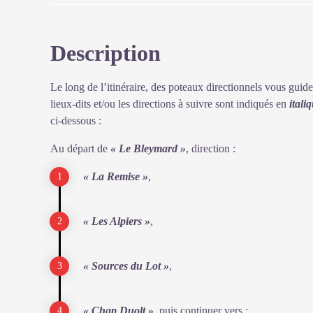
Description
Le long de l’itinéraire, des poteaux directionnels vous guid
lieux-dits et/ou les directions à suivre sont indiqués en
itali
ci-dessous :
Au départ de
« Le Bleymard »
, direction :
« La Remise »
,
« Les Alpiers »
,
« Sources du Lot »
,
« Chap Duolt »
, puis continuer vers :