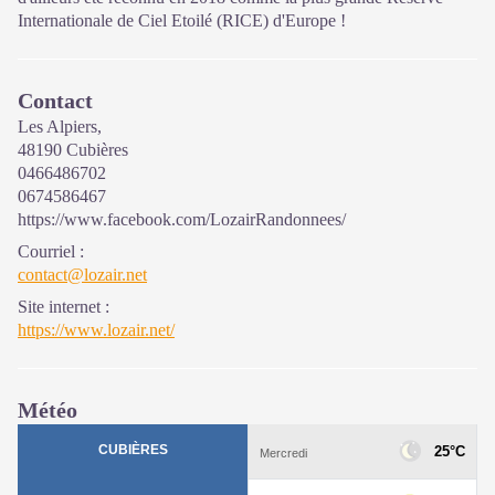
Internationale de Ciel Etoilé (RICE) d'Europe !
Contact
Les Alpiers,
48190 Cubières
0466486702
0674586467
https://www.facebook.com/LozairRandonnees/
Courriel
:
contact@lozair.net
Site internet
:
https://www.lozair.net/
Météo