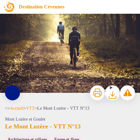
Le Mont Lozère - VTT N°13
Destination Cévennes
© Byjojo
Imprimer
Télécharger
Signaler 
>>
Accueil
>
VTT
>
Le Mont Lozère - VTT N°13
Mont Lozère et Goulet
Le Mont Lozère - VTT N°13
Architecture et village
Faune et flore