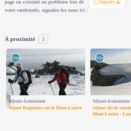
page ou constaté un problème lors de
Signaler
votre randonnée, signalez-les nous ici :
À proximité
2
Séjours écotourisme
Séjours écotourism
Séjours écotourisme
Séjours écotourisme
© Languedoc Nature - Raquettes-massif du mont Lozère
Séjour Raquettes sur le Mont-Lozère
Séjour ski de rand
Mont-Lozère - Lan