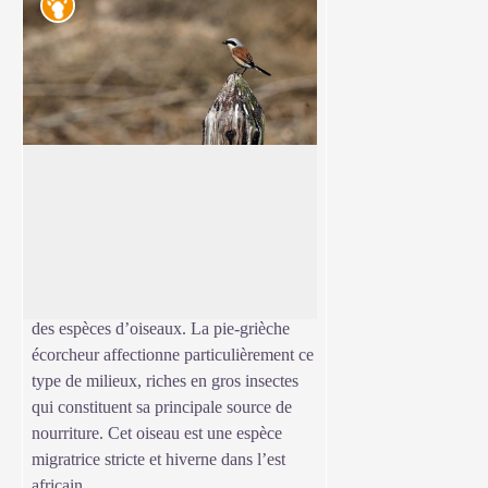
Faune
Les passereaux
Les milieux ouverts, composés de
quelques arbres et de buissons, sont
Voir l'image en plein écran
favorables aux passereaux. Cet ordre est
le plus vaste et le plus varié de la classe
des oiseaux et regroupe plus de la moitié
des espèces d’oiseaux. La pie-grièche
écorcheur affectionne particulièrement ce
type de milieux, riches en gros insectes
qui constituent sa principale source de
nourriture. Cet oiseau est une espèce
migratrice stricte et hiverne dans l’est
africain.