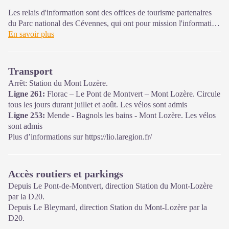
Les relais d'information sont des offices de tourisme partenaires
du Parc national des Cévennes, qui ont pour mission l'information
et la sensibilisation sur l'offre de découverte et d'animation ainsi
En savoir plus
que les règles à adopter en cœur de Parc. Ouvert mai à septembre
Transport
Arrêt: Station du Mont Lozère.
Ligne 261:
Florac – Le Pont de Montvert – Mont Lozère. Circule
tous les jours durant juillet et août. Les vélos sont admis
Ligne 253:
Mende - Bagnols les bains - Mont Lozère. Les vélos
sont admis
Plus d’informations sur https://lio.laregion.fr/
Accès routiers et parkings
Depuis Le Pont-de-Montvert, direction Station du Mont-Lozère
par la D20.
Depuis Le Bleymard, direction Station du Mont-Lozère par la
D20.