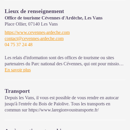
Lieux de renseignement
Office de tourisme Cévennes d'Ardèche, Les Vans
Place Ollier,
07140
Les Vans
https://www.cevennes-ardeche.com
contact@cevennes-ardeche.com
04 75 37 24 48
Les relais d'information sont des offices de tourisme ou sites
partenaires du Parc national des Cévennes, qui ont pour mission
l'information et la sensibilisation sur l'offre de découverte et
En savoir plus
d'animations ainsi que les règles à adopter en cœur de Parc.
Ouvert toute l'année (se renseigner pour les jours et horaires
Transport
d'ouverture en période hivernale)
Depuis les Vans, il vous est possible de vous rendre en autocar
jusqu'à l'entrée du Bois de Païolive. Tous les transports en
commun sur
https://www.laregionvoustransporte.fr/