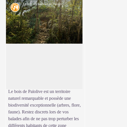
Le bois enchanteur de Païolive - Borre Zimmermann
Géologie
Bois de Païolive
Forêt de chênes rouvres, le Bois de
Païolive en Ardèche s'étend sur 15 km²
Voir l'image en plein écran
au Sud-est des Vans, l'ensemble du site
est étendu aux Gras de Lablachère,
jusqu'à Joyeuse et Saint-Alban-Auriolles.
Le bois de Païolive est un territoire
naturel remarquable et possède une
biodiversité exceptionnelle (arbres, flore,
faune). Restez discrets lors de vos
balades afin de ne pas trop perturber les
différents habitants de cette zone