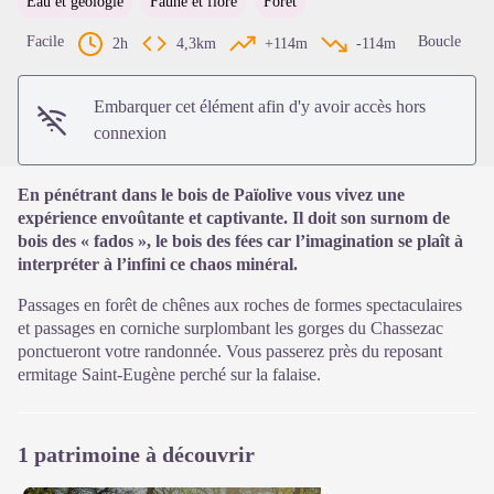
Eau et géologie
Faune et flore
Forêt
Voir l'image en plein écran
Facile
Boucle
2h
4,3km
+114m
-114m
Embarquer cet élément afin d'y avoir accès hors
connexion
En pénétrant dans le bois de Païolive vous vivez une
expérience envoûtante et captivante. Il doit son surnom de
bois des « fados », le bois des fées car l’imagination se plaît à
interpréter à l’infini ce chaos minéral.
Passages en forêt de chênes aux roches de formes spectaculaires
et passages en corniche surplombant les gorges du Chassezac
ponctueront votre randonnée. Vous passerez près du reposant
ermitage Saint-Eugène perché sur la falaise.
1 patrimoine à découvrir