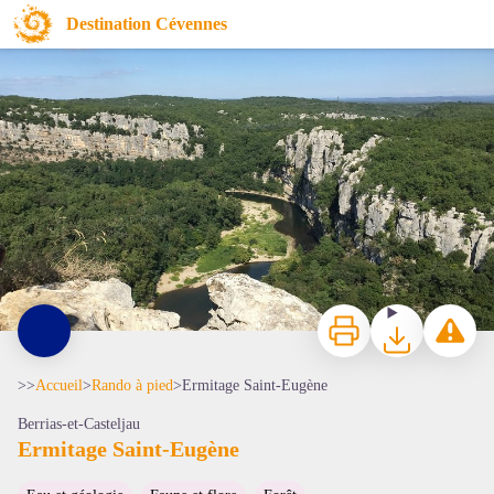
Ermitage Saint-Eugène
Destination Cévennes
Bois de Païolive - SPL Cévennes d'Ardèche
Imprimer
Télécharger
Signaler 
>>
Accueil
>
Rando à pied
>
Ermitage Saint-Eugène
Berrias-et-Casteljau
Ermitage Saint-Eugène