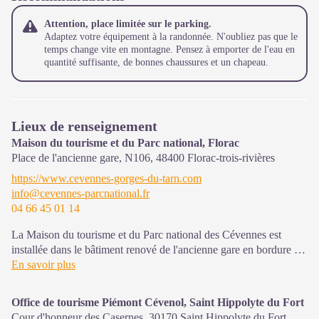
Attention, place limitée sur le parking.
Adaptez votre équipement à la randonnée. N'oubliez pas que le
temps change vite en montagne. Pensez à emporter de l'eau en
quantité suffisante, de bonnes chaussures et un chapeau.
Lieux de renseignement
Maison du tourisme et du Parc national, Florac
Place de l'ancienne gare, N106,
48400
Florac-trois-rivières
https://www.cevennes-gorges-du-tarn.com
info@cevennes-parcnational.fr
04 66 45 01 14
La Maison du tourisme et du Parc national des Cévennes est
installée dans le bâtiment renové de l'ancienne gare en bordure de
la N106. C'est un espace , d’accueil, d'information et de
En savoir plus
sensibilisation sur l'offre de découverte du territoire, ainsi que sur
les règles à adopter en cœur de Parc, mutualisé entre les équipes
Office de tourisme Piémont Cévenol, Saint Hippolyte du Fort
de l'office de tourisme et du Parc.
Cour d'honneur des Casernes,
30170
Saint Hippolyte du Fort