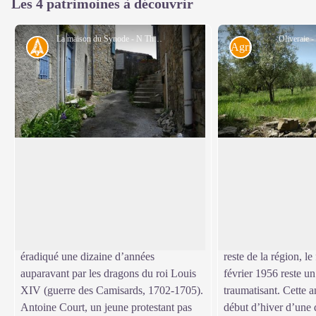
Les 4 patrimoines à découvrir
La maison du Synode - N Thomas
Oliveraie 
Histoire
Agriculture
La maison du Synode
L'olivier
C’est dans une petite maison du bout de
La présence de jeune
la rue du Synode du désert qu’à eu lieu,
de la renaissance d’u
Voir l'image en plein écran
en août 1715, une réunion religieuse qui
Monoblet a en effet t
signe le retour de la pratique du culte
l’olivier, dans le cad
protestant en France, culte largement
méditerranéenne. Ma
éradiqué une dizaine d’années
reste de la région, l
auparavant par les dragons du roi Louis
février 1956 reste u
XIV (guerre des Camisards, 1702-1705).
traumatisant. Cette 
Antoine Court, un jeune protestant pas
début d’hiver d’une 