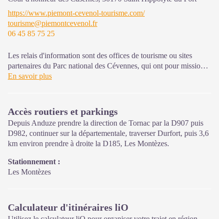
Une expo interactive présente le Parc national des Cévennes et
https://www.piemont-cevenol-tourisme.com/
ses actions.
tourisme@piemontcevenol.fr
06 45 85 75 25
Sur place : Une boutique, librairie découverte et produits siglés
PNC.
Ouvert toute l'année (se renseigner sur les jours et horaires en
Les relais d'information sont des offices de tourisme ou sites
saison hivernale).
partenaires du Parc national des Cévennes, qui ont pour mission
l'information et la sensibilisation sur l'offre de découverte et
En savoir plus
d'animations ainsi que les règles à adopter en cœur de Parc.
Ouvert toute l'année (se renseigner pour les jours et horaires
Accès routiers et parkings
d'ouverture en période hivernale)
Depuis Anduze prendre la direction de Tornac par la D907 puis
D982, continuer sur la départementale, traverser Durfort, puis 3,6
km environ prendre à droite la D185, Les Montèzes.
Stationnement :
Les Montèzes
Calculateur d'itinéraires liO
Utilisez le calculateur liO pour organiser votre trajet en région