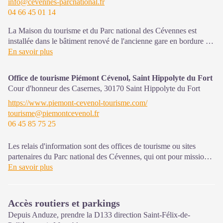
info@cevennes-parcnational.fr
04 66 45 01 14
La Maison du tourisme et du Parc national des Cévennes est
installée dans le bâtiment renové de l'ancienne gare en bordure de
la N106. C'est un espace , d’accueil, d'information et de
En savoir plus
sensibilisation sur l'offre de découverte du territoire, ainsi que sur
les règles à adopter en cœur de Parc, mutualisé entre les équipes
Office de tourisme Piémont Cévenol, Saint Hippolyte du Fort
de l'office de tourisme et du Parc.
Cour d'honneur des Casernes,
30170
Saint Hippolyte du Fort
Une expo interactive présente le Parc national des Cévennes et
https://www.piemont-cevenol-tourisme.com/
ses actions.
tourisme@piemontcevenol.fr
06 45 85 75 25
Sur place : Une boutique, librairie découverte et produits siglés
PNC.
Ouvert toute l'année (se renseigner sur les jours et horaires en
Les relais d'information sont des offices de tourisme ou sites
saison hivernale).
partenaires du Parc national des Cévennes, qui ont pour mission
l'information et la sensibilisation sur l'offre de découverte et
En savoir plus
d'animations ainsi que les règles à adopter en cœur de Parc.
Ouvert toute l'année (se renseigner pour les jours et horaires
Accès routiers et parkings
d'ouverture en période hivernale)
Depuis Anduze, prendre la D133 direction Saint-Félix-de-