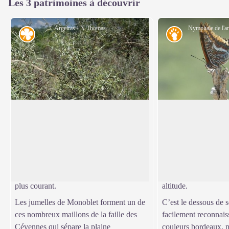
Les 3 patrimoines à découvrir
Argeiras - N Thomas
Flore
Faune
Une flore méditerranéenne aride
Nymphale de l’arb
Au fur et à mesure qu’on s’élève, une
Ce papillon de jour 
végétation de type méditerranéen
deux queues peut dé
Voir l'image en plein écran
(genévrier cade, buis, euphorbe,
d’envergure lorsque s
lentisque, argeiras …) se découvre,
déployées. Ces derni
rappelant que l’eau n’est pas le bien le
de voler sur de longu
plus courant.
altitude.
Les jumelles de Monoblet forment un de
C’est le dessous de s
ces nombreux maillons de la faille des
facilement reconnais
Cévennes qui sépare la plaine
couleurs bordeaux, no