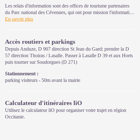
Les relais d'information sont des offices de tourisme partenaires
du Parc national des Cévennes, qui ont pour mission l'information
et la sensibilisation sur l'offre de découverte et d'animations ainsi
En savoir plus
que les règles à adopter en cœur de Parc.
Ouvert toute l'année (se renseigner pour les jours et horaires
Accès routiers et parkings
d'ouverture en période hivernale)
Depuis Anduze, D 907 direction St Jean du Gard; prendre la D
57 direction Thoiras / Lasalle. Passer à Lasalle D 39 et aux Horts
puis tourner sur Soudorgues (D 271)
Stationnement :
parking visiteurs - 50m avant la mairie
Calculateur d'itinéraires liO
Utilisez le calculateur liO pour organiser votre trajet en région
Occitanie.