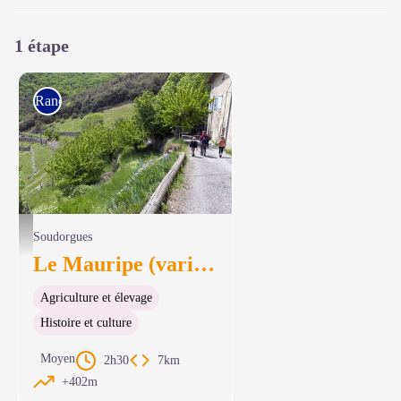
1 étape
Rando à pied
Descente sous Mercou - © Olivier Prohin
Soudorgues
Le Mauripe (variante courte)
Agriculture et élevage
Histoire et culture
Moyen
2h30
7km
+402m