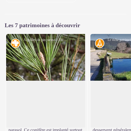
Les 7 patrimoines à découvrir
Aiguilles du pin parasol - Béatrice Galzin
Flore
Histoire
Pin parasol ou pin pignon
De la "gourgue" a
Au loin dans la vallée de Lasalle, se
'La gourgues' est un 
dessine en vert foncé, une végétation
généralement alimen
Voir l'image en plein écran
dense. Très caractéristique, le pin parasol
en ruisseau. Les cond
ou pin pignon se reconnaît à sa forme
alimentent sont des b
déployée qui ressemble au loin à un
visible ici le long d
parasol. Ce conifère est implanté surtout
desservent généralem