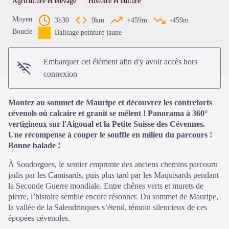
Agriculture et élevage
Histoire et culture
Voir l'image en plein écran
Moyen
3h30
9km
+459m
-459m
Boucle
Balisage peinture jaune
Embarquer cet élément afin d'y avoir accès hors
connexion
Montez au sommet de Mauripe et découvrez les contreforts
cévenols où calcaire et granit se mêlent ! Panorama à 360°
vertigineux sur l'Aigoual et la Petite Suisse des Cévennes.
Une récompense à couper le souffle en milieu du parcours !
Bonne balade !
À Soudorgues, le sentier emprunte des anciens chemins parcouru
jadis par les Camisards, puis plus tard par les Maquisards pendant
la Seconde Guerre mondiale. Entre chênes verts et murets de
pierre, l’histoire semble encore résonner. Du sommet de Mauripe,
la vallée de la Salendrinques s’étend, témoin silencieux de ces
épopées cévenoles.