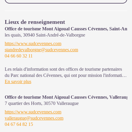
Lieux de renseignement
Office de tourisme Mont Aigoual Causses Cévennes, Saint-And
les quais,
30940
Saint-André-de-Valborgne
https://www.sudcevennes.com
standredevalborgne@sudcevennes.com
04 66 60 32 11
Les relais d'information sont des offices de tourisme partenaires
du Parc national des Cévennes, qui ont pour mission l'information
et la sensibilisation sur l'offre de découverte et d'animation ainsi
En savoir plus
que les règles à adopter en cœur de Parc.
Office de tourisme Mont Aigoual Causses Cévennes, Valleraugu
7 quartier des Horts,
30570
Valleraugue
https://www.sudcevennes.com
valleraugue@sudcevennes.com
04 67 64 82 15