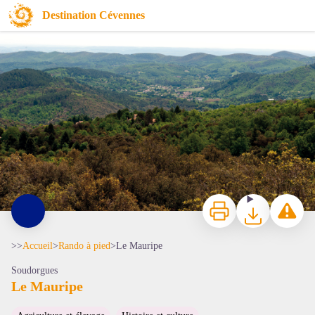
Le Mauripe
Destination Cévennes
Vue depuis les crêtes - O Prohin
Imprimer
Télécharger
Signaler 
>>
Accueil
>
Rando à pied
>
Le Mauripe
Soudorgues
Le Mauripe