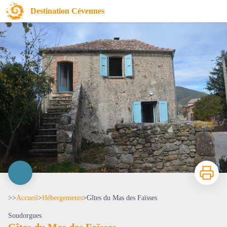
Gîtes du Mas des Faïsses
Destination Cévennes
Imprimer
>>
Accueil
>
Hébergements
>
Gîtes du Mas des Faïsses
Soudorgues
Gîtes du Mas des Faïsses