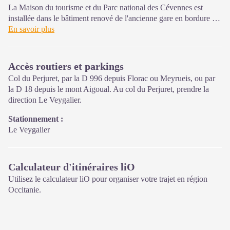
La Maison du tourisme et du Parc national des Cévennes est
installée dans le bâtiment renové de l'ancienne gare en bordure de
la N106. C'est un espace , d’accueil, d'information et de
En savoir plus
sensibilisation sur l'offre de découverte du territoire, ainsi que sur
les règles à adopter en cœur de Parc, mutualisé entre les équipes
de l'office de tourisme et du Parc.
Accès routiers et parkings
Une expo interactive présente le Parc national des Cévennes et
Col du Perjuret, par la D 996 depuis Florac ou Meyrueis, ou par
ses actions.
la D 18 depuis le mont Aigoual. Au col du Perjuret, prendre la
direction Le Veygalier.
Sur place : Une boutique, librairie découverte et produits siglés
PNC.
Stationnement :
Ouvert toute l'année (se renseigner sur les jours et horaires en
Le Veygalier
saison hivernale).
Calculateur d'itinéraires liO
Utilisez le calculateur liO pour organiser votre trajet en région
Occitanie.