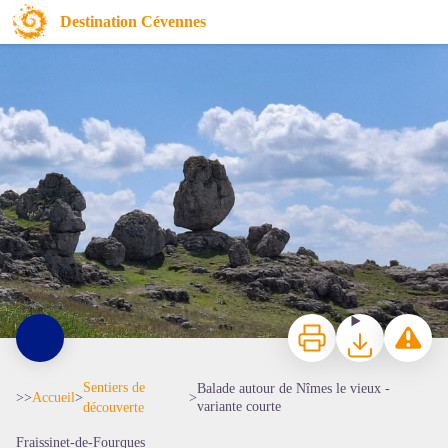
Balade autour de Nîmes le vieux - variante courte
Destination Cévennes
Ron de l'Oule - © Natacha Maltaverne
Imprimer
Télécharger
Signaler 
Sentiers de
Balade autour de Nîmes le vieux -
>>
Accueil
>
>
variante courte
découverte
Fraissinet-de-Fourques