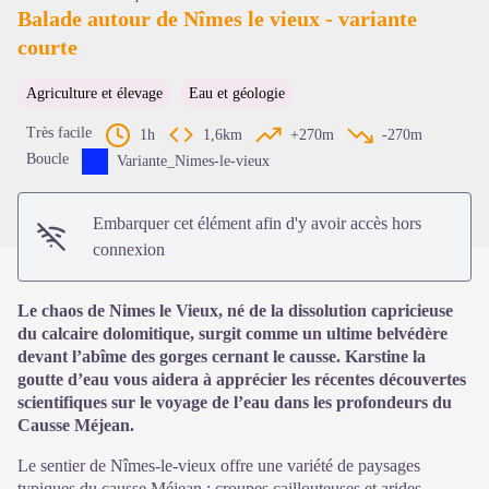
Balade autour de Nîmes le vieux - variante
courte
Voir l'image en plein écran
Agriculture et élevage
Eau et géologie
Très facile
1h
1,6km
+270m
-270m
Boucle
Variante_Nimes-le-vieux
Embarquer cet élément afin d'y avoir accès hors
connexion
Le chaos de Nimes le Vieux, né de la dissolution capricieuse
du calcaire dolomitique, surgit comme un ultime belvédère
devant l’abîme des gorges cernant le causse. Karstine la
goutte d’eau vous aidera à apprécier les récentes découvertes
scientifiques sur le voyage de l’eau dans les profondeurs du
Causse Méjean.
Le sentier de Nîmes-le-vieux offre une variété de paysages
typiques du causse Méjean : croupes caillouteuses et arides,