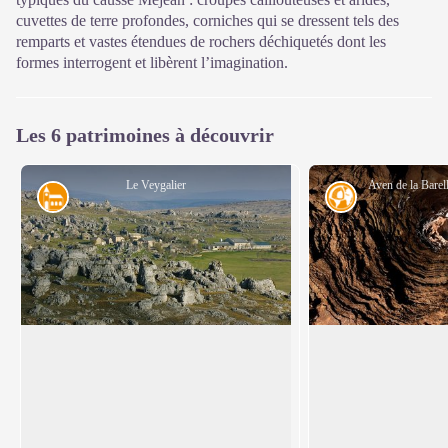
cuvettes de terre profondes, corniches qui se dressent tels des
remparts et vastes étendues de rochers déchiquetés dont les
formes interrogent et libèrent l’imagination.
Les 6 patrimoines à découvrir
Le Veygalier
Architecture
Géologie
Le Veygalier
Pourquoi Nîmes-le
Niché à l’abri du vent parmi le lapiaz, le
En 1908, Paul Arnal
hameau du Veygalier. Les habitations
(Lozère) et secrétair
Voir l'image en plein écran
traditionnelles du causse sont très bien
Cévenol, remarquait 
adaptées à un environnement où le bois
référencé dans les o