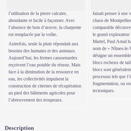
est rare. L’architecture repose sur
géographie. Cette cit
l’utilisation de la pierre calcaire,
faisait penser à une 
abondante et facile à façonner. Avec
chaos de Montpellier
l’absence de bois d’œuvre, la charpente
comparable découvert
est remplacée par la voûte.
le grand explorateur
Martel, Paul Arnal ba
Autrefois, seule la pluie répondait aux
nom de « Nîmes-le-
besoins des humains et des animaux.
désigne un ensemble
Aujourd’hui, les fermes caussenardes
blocs rocheux de tail
reçoivent l’eau potable du réseau. Mais
blocs sont généralem
face à la diminution de la ressource en
processus tels que l’
eau, les collectivités impulsent la
fragmentation, ou e
construction de citernes de récupération
tectoniques.
au pied des bâtiments agricoles pour
l’abreuvement des troupeaux.
Description