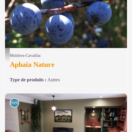
Aphaïa Nature - Prunellier
Molières-Cavaillac
Aphaïa Nature
Type de produits
:
Autres
Hébergements