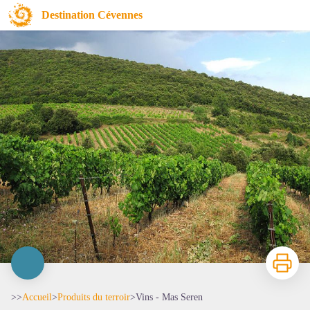
Vins - Mas Seren
Destination Cévennes
Imprimer
>>
Accueil
>
Produits du terroir
>
Vins - Mas Seren