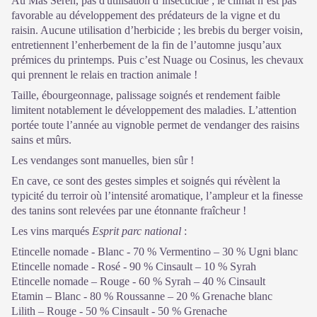
Au Mas Seren, pas d'utilisation d’insecticide ; le climat n’est pas
favorable au développement des prédateurs de la vigne et du
raisin. Aucune utilisation d’herbicide ; les brebis du berger voisin,
entretiennent l’enherbement de la fin de l’automne jusqu’aux
prémices du printemps. Puis c’est Nuage ou Cosinus, les chevaux
qui prennent le relais en traction animale !
Taille, ébourgeonnage, palissage soignés et rendement faible
limitent notablement le développement des maladies. L’attention
portée toute l’année au vignoble permet de vendanger des raisins
sains et mûrs.
Les vendanges sont manuelles, bien sûr !
En cave, ce sont des gestes simples et soignés qui révèlent la
typicité du terroir où l’intensité aromatique, l’ampleur et la finesse
des tanins sont relevées par une étonnante fraîcheur !
Les vins marqués
Esprit parc national
:
Etincelle nomade - Blanc - 70 % Vermentino – 30 % Ugni blanc
Etincelle nomade - Rosé - 90 % Cinsault – 10 % Syrah
Etincelle nomade – Rouge - 60 % Syrah – 40 % Cinsault
Etamin – Blanc - 80 % Roussanne – 20 % Grenache blanc
Lilith – Rouge - 50 % Cinsault - 50 % Grenache