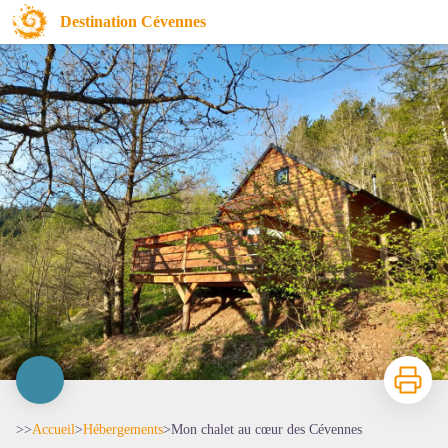
Mon chalet au cœur des Cévennes
Destination Cévennes
Imprimer
>>
Accueil
>
Hébergements
>
Mon chalet au cœur des Cévennes