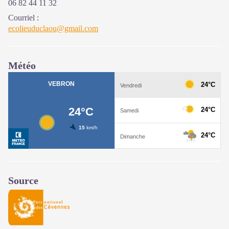
06 82 44 11 32
Courriel
:
ecolieuduclaou@gmail.com
Météo
Source