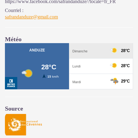
https://www.facebook.com/safrandanduze/?locale=fr_FR
Courriel
:
safrandanduze@gmail.com
Météo
Source