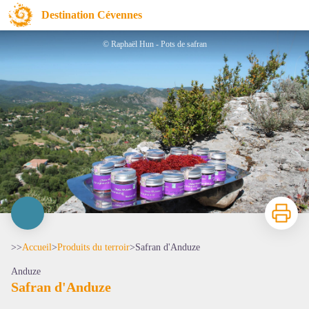
Safran d'Anduze
Destination Cévennes
© Raphaël Hun - Pots de safran
Imprimer
>>
Accueil
>
Produits du terroir
>
Safran d'Anduze
Anduze
Safran d'Anduze