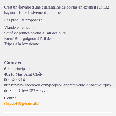
C'est un élevage d'une quarantaine de bovins en extensif sur 132
ha, nourris exclusivement à l'herbe.
Voir l'image en plein écran
Les produits proposés :
Viande en caissette
Sauté de jeunes bovins à l'ail des ours
Bœuf Bourguignon à l'ail des ours
Tripes à la lozérienne
Contact
6 rue principale,
48210 Mas Saint-Chély
0662409714
https://www.facebook.com/people/Panorama-du-Saltadou-cirque-
de-Saint-Ch%C3%A9ly…
Courriel
:
chrystel48@hotmail.fr