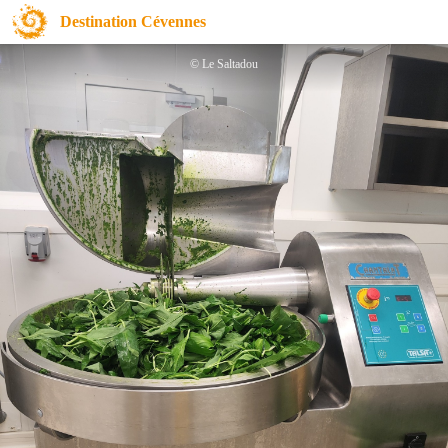
Viande - Le Saltadou
Destination Cévennes
© Le Saltadou