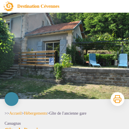
Gîte de l'ancienne gare
Destination Cévennes
Imprimer
>>
Accueil
>
Hébergements
>
Gîte de l'ancienne gare
Cassagnas