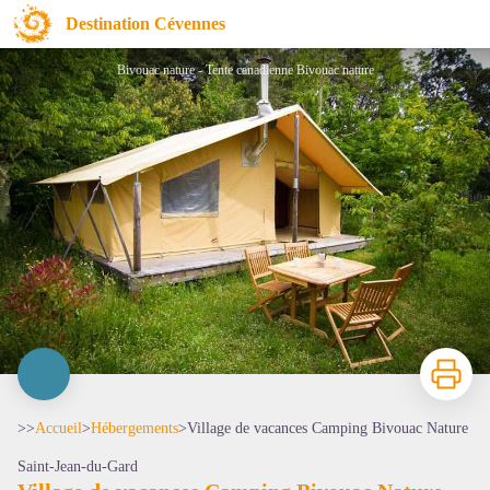
Village de vacances Camping Bivouac Nature
Destination Cévennes
Bivouac nature - Tente canadienne Bivouac nature
Imprimer
>>
Accueil
>
Hébergements
>
Village de vacances Camping Bivouac Nature
Saint-Jean-du-Gard