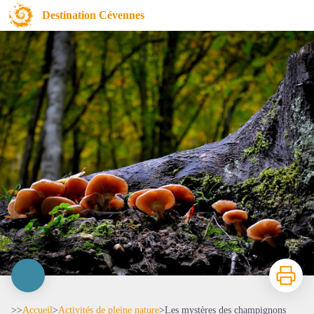
Les mystères des champignons
Destination Cévennes
Imprimer
>>
Accueil
>
Activités de pleine nature
>
Les mystères des champignons