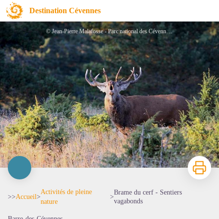
Brame du cerf - Sentiers vagabonds
Destination Cévennes
© Jean-Pierre Malafosse - Parc national des Cévennes - Brame du cerf
Imprimer
Activités de pleine
Brame du cerf - Sentiers
>>
Accueil
>
>
vagabonds
nature
Barre-des-Cévennes