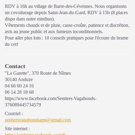
RDV à 16h au village de Barre-des-Cévennes. Nous organisons
un covoiturage depuis Saint-Jean-du-Gard, RDV à 15h (8 places
dispo dans notre minibus).
Vêtements chauds et de pluie, casse-croûte, patience et discrétion,
avis au jeune public et aux fumeurs inconditionnels.
Pour aller plus loin :
10 conseils pratiques pour l'écoute du brame
du cerf
Contact
"La Garette", 370 Route de Nîmes
30140 Anduze
04 66 60 24 16
06 14 28 18 68
https://www.facebook.com/Sentiers-Vagabonds-
376089445734579
Courriel
:
sentiersvagabondsapn@gmail.com
Site internet
:
https://sentiersvagabonds.com/fr