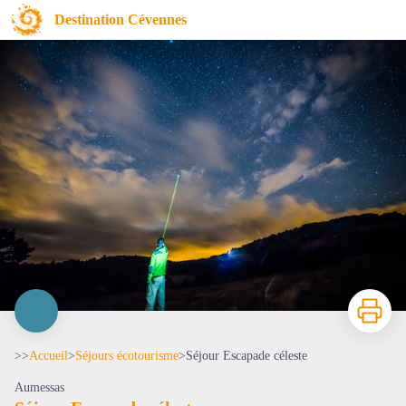
Séjour Escapade céleste
Destination Cévennes
Imprimer
>>
Accueil
>
Séjours écotourisme
>
Séjour Escapade céleste
Aumessas