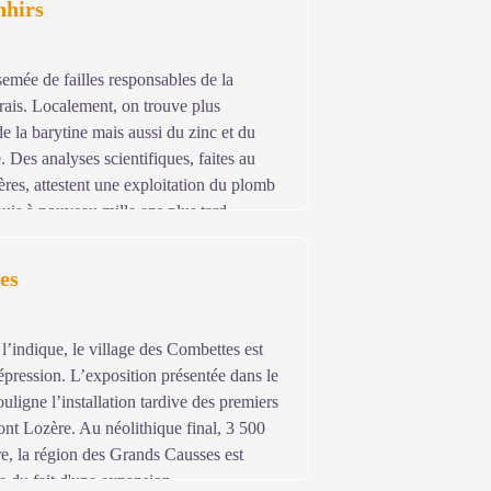
nhirs
et/ou d’ensevelissements d’os, associés à
but de l’occupation romaine.
semée de failles responsables de la
rais. Localement, on trouve plus
de la barytine mais aussi du zinc et du
. Des analyses scientifiques, faites au
ères, attestent une exploitation du plomb
puis à nouveau mille ans plus tard.
 la commune des Bondons. La présence
 associer mégalithisme et tellurisme, sans
es
es récentes prouvent que le choix
anisation territoriale de la fin du
indique, le village des Combettes est
épression. L’exposition présentée dans le
ligne l’installation tardive des premiers
nt Lozère. Au néolithique final, 3 500
re, la région des Grands Causses est
e du fait d'une expansion