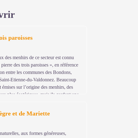
vrir
ois paroisses
ux des menhirs de ce secteur est connu
pierre des trois paroisses », en référence
tion entre les communes des Bondons,
 Saint-Etienne-du-Valdonnez. Beaucoup
 émises sur l’origine des menhirs, des
aux plus ésotériques, mais ils gardent une
sieurs tonnes ont été extraites, mises en
e érigées. Dans quel but ? L’archéologie
ègre et de Mariette
des hommes de la préhistoire mais leur
vanche en grande partie méconnues.
 naturelles, aux formes généreuses,