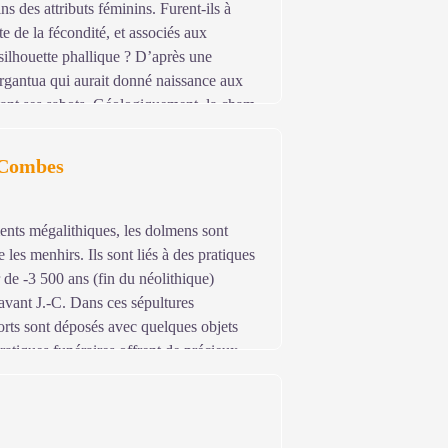
ins des attributs féminins. Furent-ils à
te de la fécondité, et associés aux
 silhouette phallique ? D’après une
rgantua qui aurait donné naissance aux
tant ses sabots. Géologiquement, la cham
lle est rattachée par le col de
itique du mont Lozère offrant des
 Combes
quant le « dos d’un âne » et les puechs,
nts mégalithiques, les dolmens sont
les menhirs. Ils sont liés à des pratiques
r de -3 500 ans (fin du néolithique)
avant J.-C. Dans ces sépultures
morts sont déposés avec quelques objets
ratiques funéraires offrent de précieux
été ancienne. Ces monuments sont souvent
tainement aux vivants le souvenir des
été réemployé à l’âge du bronze comme
s de sa fouille.