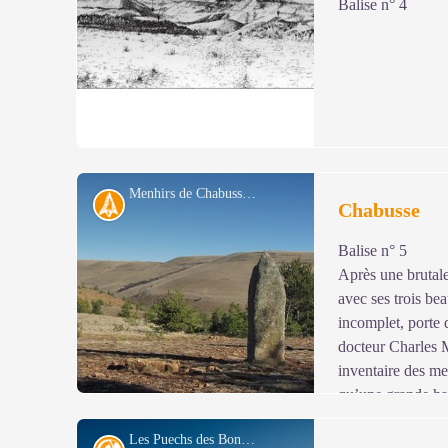
Balise n° 4
Voir l'image en plein écran
Menhirs de Chabusse - © Eddie Balaye
Archéologie
Chabusse
Balise n° 5
Voir l'image en plein écran
Après une brutale
avec ses trois be
incomplet, porte 
docteur Charles M
inventaire des m
qu’une grande hac
élément et d’autres, découverts plus récemment (silex tai
Les Puechs des Bondons vus du Rocher des Laubies - © Jean-Pierre Malafosse
confirment une occupation humaine contemporaine des m