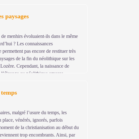
es s’installent, créant fermes et
res et l’élevage, tout en s’adonnant
es paysages
ns sont à l’origine du mégalithisme.
ation de monuments mais conserve encore
 de menhirs évoluaient-ils dans le même
rd’hui ? Les connaissances
 permettent pas encore de restituer très
aysages de la fin du néolithique sur les
 Lozère. Cependant, la naissance de
de l’élevage au néolithique amorce
 Pour la première fois de leur histoire,
e monuments, mais surtout en y
s temps
ue 5 000 ans plus tard, l’intervention de
, visant notamment le maintien de
aires, malgré l’usure du temps, les
n place, vénérés, ignorés, parfois
oment de la christianisation au début du
eviennent trop encombrants. Ainsi, par