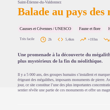
Saint-Étienne-du-Valdonnez
Balade au pays des
Voir l'
Causses et Cévennes / UNESCO
Faune et flore
H
Très facile
2h
5,4km
+193m
Une promenade à la découverte du mégalith
plus mystérieux de la fin du néolithique.
Il y a 5 000 ans, des groupes humains s’installent et marq
érigeant des mégalithes, imposants monuments de pierre. Av
jour, ce site constitue l’une des plus importantes concentra
sentier révèle une partie de ces monuments et offre un mag