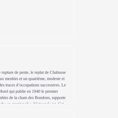
 rupture de pente, le replat de Chabusse
aux menhirs et un quatrième, modeste et
des traces d’occupations successives. Le
orel qui publie en 1940 le premier
enhirs de la cham des Bondons, rapporte
he en granit poli a été trouvée ici. Cet
llés, pointes de flèches, grattoirs …),
enhirs. Sur ce même site, la fouille de