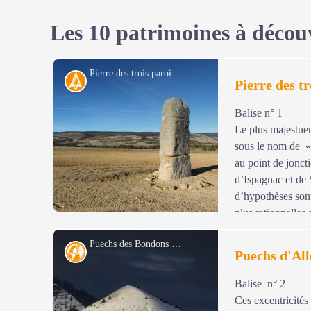
Les 10 patrimoines à décou
Pierre des trois paroisses - © Eddie Balaye
Archéologie
Pierre des tr
Balise n° 1
Le plus majestue
sous le nom de « 
au point de jonc
d’Ispagnac et de
d’hypothèses sont
plus rationnelles 
grande partie de mystère. Ces pierres pesant souvent plu
Puechs des Bondons sous la neige - © Jean-Pierre Malafosse
forme, déplacées parfois sur des kilomètres avant d’êtr
Géologie
Puechs d'All
permet de retrouver des indices sur la vie quotidienne 
conception du monde et leur spiritualité restent en re
Balise n° 2
Voir l'image en plein écran
Ces excentricités