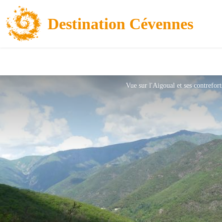
Destination Cévennes
Vue sur l'Aigoual et ses contrefort