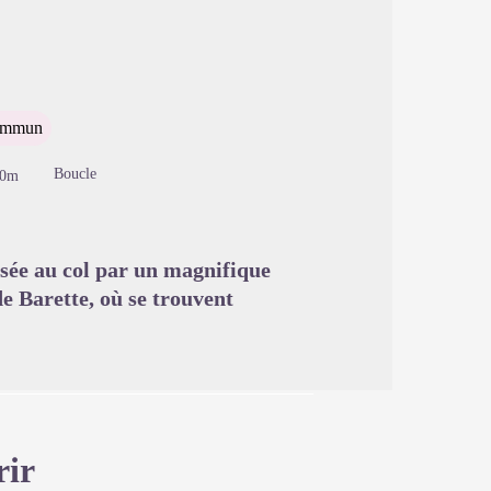
image en plein écran
commun
Boucle
60m
ée au col par un magnifique
de Barette, où se trouvent
rir