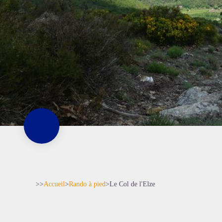
>>
Accueil
>
Rando à pied
>
Le Col de l'Elze