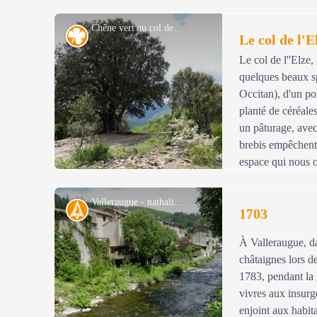
Chêne vert au col de l'Elze - nathalie.thomas
Flore
Le col de l'E
Le col de l''Elze
quelques beaux s
Occitan), d'un po
planté de céréales
un pâturage, avec 
brebis empêchent 
espace qui nous o
ses contreforts au nord, la vallée de Taleyrac et les mo
déplaçant de 300 m vers l'est, au sommet du mamelon, i
Valleraugue - nathalie.thomas
Histoire
1703
au sur-ouest sur « le Montet », très tôt le matin ou en fi
À Valleraugue, dan
Voir l'image en plein écran
châtaignes lors d
1783, pendant la 
vivres aux insurgé
enjoint aux habita