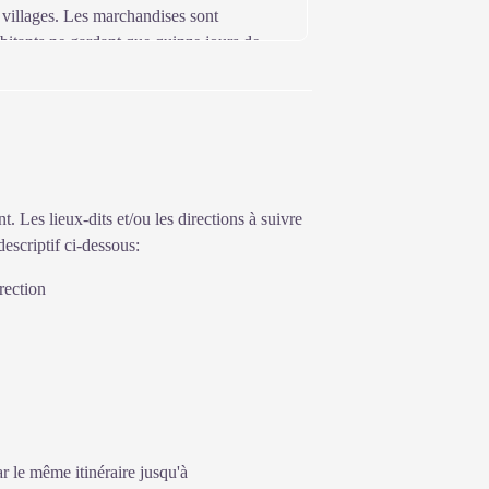
 villages. Les marchandises sont
abitants ne gardant que quinze jours de
t. Les lieux-dits et/ou les directions à suivre
descriptif ci-dessous:
irection
 le même itinéraire jusqu'à