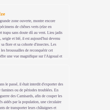
lze
, grande zone ouverte, montre encore
pécimens de chênes verts (elze en
rt trapu sans doute dû au vent. Lieu jadis
, seigle et blé, il est aujourd'hui devenu
sa flore et sa cohorte d'insectes. Les
les broussailles de reconquérir cet
ffre une vue magnifique sur l'Aigoual et
nts de Sumènes, au sud-est. En se
l est possible d'observer des mouflons
n d'après midi.
s le passé, il était interdit d'exporter des
e famines ou de périodes troublées. En
guerre des Camisards, afin de couper les
s aidés par la population, une circulaire
nts de transporter leurs châtaignes et