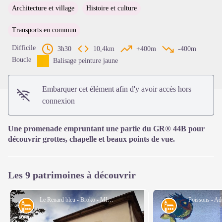
Architecture et village
Histoire et culture
Voir l'image en plein écran
Transports en commun
Difficile
3h30
10,4km
+400m
-400m
Boucle
Balisage peinture jaune
Embarquer cet élément afin d'y avoir accès hors
connexion
Une promenade empruntant une partie du GR® 44B pour
découvrir grottes, chapelle et beaux points de vue.
Les 9 patrimoines à découvrir
Le Renard bleu - Broko - MIAOU
Poissons - A
Architecture
Architecture