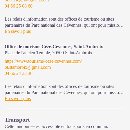
04 66 25 08 60
Les relais d'information sont des offices de tourisme ou sites
partenaires du Parc national des Cévennes, qui ont pour mission
l'information et la sensibilisation sur l'offre de découverte et
En savoir plus
d'animations ainsi que les règles à adopter en cœur de Parc.
Office de tourisme Cèze-Cévennes, Saint-Ambroix
Ouvert toute l'année (se renseigner pour les jours et horaires
Place de l'ancien Temple,
30500
Saint-Ambroix
d'ouverture en période hivernale)
https://www.tourisme-ceze-cevennes.com/
ot.stambroix@gmail.com
04 66 24 33 36
Les relais d'information sont des offices de tourisme ou sites
partenaires du Parc national des Cévennes, qui ont pour mission
l'information et la sensibilisation sur l'offre de découverte et
En savoir plus
d'animations ainsi que les règles à adopter en cœur de Parc.
Ouvert toute l'année (se renseigner pour les jours et horaires
Transport
d'ouverture en période hivernale)
Cette randonnée est accessible en transports en commun.