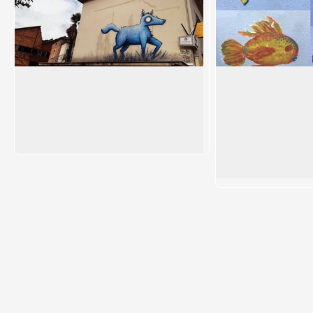
Le Renard bleu - Broko
Catalogue à ciel ou
Brokovich du collectif Iretge travaille de
Face à la mairie et t
façon spontanée en s'inspirant du monde
Lucien Clergue, retr
Voir l'image en plein écran
de l'illustration et des masques.
illustrés par nos artis
Devinerez-vous quel 
derrière chaque ima