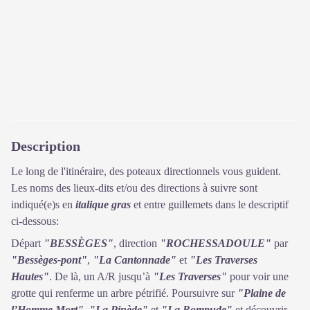
Description
Le long de l'itinéraire, des poteaux directionnels vous guident.
Les noms des lieux-dits et/ou des directions à suivre sont
indiqué(e)s en
italique gras
et entre guillemets dans le descriptif
ci-dessous:
Départ
"BESSÈGES"
, direction
"ROCHESSADOULE"
par
"Bessèges-pont"
,
"La Cantonnade"
et
"Les Traverses
Hautes"
. De là, un A/R jusqu’à
"Les Traverses"
pour voir une
grotte qui renferme un arbre pétrifié. Poursuivre sur
"Plaine de
l’Homme Mort"
,
"La Pinède"
et
"La Rompude"
et découvrir