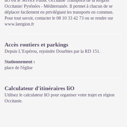
liO est le Service Public Occitanie Transports de la Région
ses actions.
Occitanie/ Pyrénées - Méditerranée. Il permet à chacun de se
déplacer facilement en privilégiant les transports en commun.
Sur place : Une boutique, librairie découverte et produits siglés
Pour tout savoir, contacter le 08 10 33 42 73 ou se rendre sur
PNC.
www.laregion.fr
Ouvert toute l'année (se renseigner sur les jours et horaires en
saison hivernale).
Accès routiers et parkings
Depuis L'Espérou, rejoindre Dourbies par la RD 151.
Stationnement :
place de l'église
Calculateur d'itinéraires liO
Utilisez le calculateur liO pour organiser votre trajet en région
Occitanie.