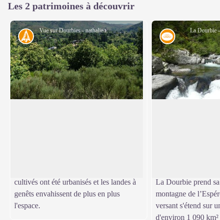
Les 2 patrimoines à découvrir
Vue sur Dourbies - nathalie.thomas
La Dourbie 
Histoire
Eau
Dourbies
La Dourbie
Le village de Dourbies a été édifié sur
Cette rivière de 72 k
une crête afin d'utiliser au maximum les
dans le Tarn à Milla
Voir l'image en plein écran
terrains les plus plats pour les cultures.
même se jette dans l
Aujourd'hui, l'agriculture ayant périclité
rejoindre l’océan Atl
dans cette vallée, des champs autrefois
de La Gironde.
cultivés ont été urbanisés et les landes à
La Dourbie prend sa 
genêts envahissent de plus en plus
montagne de l’Espér
l'espace.
versant s'étend sur u
d'environ 1 090 km² e