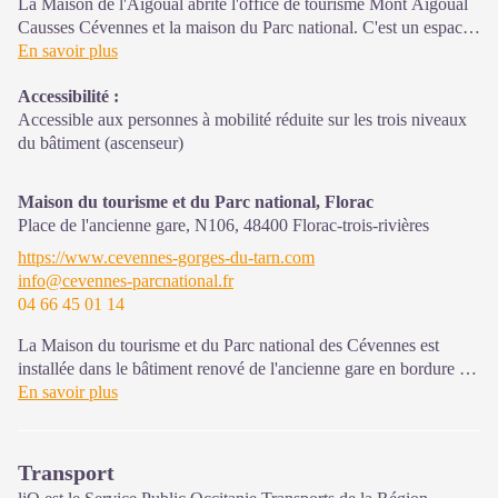
La Maison de l'Aigoual abrite l'office de tourisme Mont Aigoual
Causses Cévennes et la maison du Parc national. C'est un espace
d’accueil, d'information et de sensibilisation sur le Parc national
En savoir plus
des Cévennes et ses actions, sur l'offre de découverte et
Accessibilité
:
d'animation ainsi que les règles à adopter en cœur de Parc.
Accessible aux personnes à mobilité réduite sur les trois niveaux
Sur place : expositions temporaires, animations au départ du site
du bâtiment (ascenseur)
et boutique
Maison du tourisme et du Parc national, Florac
Place de l'ancienne gare, N106,
48400
Florac-trois-rivières
https://www.cevennes-gorges-du-tarn.com
info@cevennes-parcnational.fr
04 66 45 01 14
La Maison du tourisme et du Parc national des Cévennes est
installée dans le bâtiment renové de l'ancienne gare en bordure de
la N106. C'est un espace , d’accueil, d'information et de
En savoir plus
sensibilisation sur l'offre de découverte du territoire, ainsi que sur
les règles à adopter en cœur de Parc, mutualisé entre les équipes
de l'office de tourisme et du Parc.
Transport
Une expo interactive présente le Parc national des Cévennes et