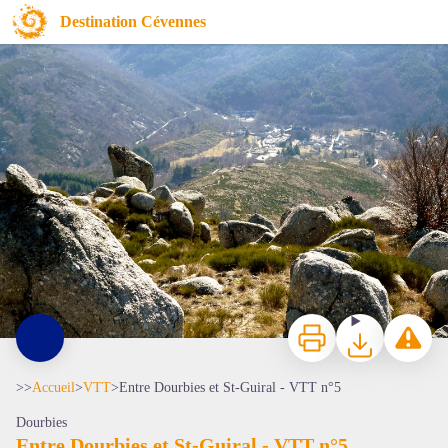
Entre Dourbies et St-Guiral - VTT n°5
Destination Cévennes
Vue vers le St Guiral pris du Suquet - Michel Monnot
Imprimer
Télécharger
Signaler 
>>
Accueil
>
VTT
>
Entre Dourbies et St-Guiral - VTT n°5
Dourbies
Entre Dourbies et St-Guiral - VTT n°5