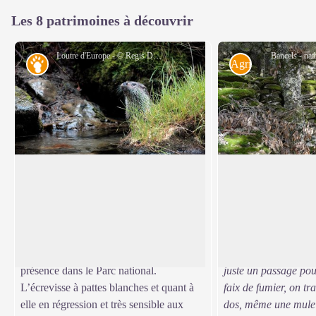
Les 8 patrimoines à découvrir
Loutre d'Europe - © Regis Descamps
Bancels - nat
Faune
Agriculture
Faune du ruisseau
Les bancels
Autrefois chassée et convoitée pour sa
«
Avant à Cessenade,
peau, la loutre a mis près de 30 ans à
jardins là-bas, ils p
Voir l'image en plein écran
reconquérir les cours d’eau cévenols.
des haricots… parce 
Depuis, la recherche des traces et indices
encore l’eau de la 
de présence permet de bien connaître sa
étaient clos, pour ret
présence dans le Parc national.
juste un passage po
L’écrevisse à pattes blanches et quant à
faix de fumier, on tra
elle en régression et très sensible aux
dos, même une mule 