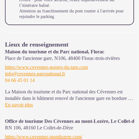
l’itinéraire balisé.
Attention au franchissement du pont routier à l'arrivée pour
rejoindre le parking.
Lieux de renseignement
Maison du tourisme et du Parc national, Florac
Place de l'ancienne gare, N106,
48400
Florac-trois-rivières
https://www.cevennes-gorges-du-tarn.com
info@cevennes-parcnational.fr
04 66 45 01 14
La Maison du tourisme et du Parc national des Cévennes est
installée dans le bâtiment renové de l'ancienne gare en bordure de
la N106. C'est un espace , d’accueil, d'information et de
En savoir plus
sensibilisation sur l'offre de découverte du territoire, ainsi que sur
les règles à adopter en cœur de Parc, mutualisé entre les équipes
Office de tourisme Des Cévennes au mont-Lozère, Le Collet-de
de l'office de tourisme et du Parc.
RN 106,
48160
Le Collet-de-Dèze
Une expo interactive présente le Parc national des Cévennes et
https://www.cevennes-montlozere.com/
ses actions.