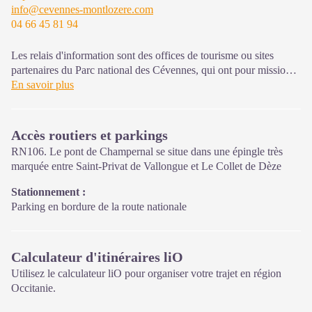
info@cevennes-montlozere.com
04 66 45 81 94
Sur place : Une boutique, librairie découverte et produits siglés
PNC.
Ouvert toute l'année (se renseigner sur les jours et horaires en
Les relais d'information sont des offices de tourisme ou sites
saison hivernale).
partenaires du Parc national des Cévennes, qui ont pour mission
l'information et la sensibilisation sur l'offre de découverte et
En savoir plus
d'animations ainsi que les règles à adopter en cœur de Parc.
Ouvert toute l'année (se renseigner pour les jours et horaires
Accès routiers et parkings
d'ouverture en période hivernale)
RN106. Le pont de Champernal se situe dans une épingle très
marquée entre Saint-Privat de Vallongue et Le Collet de Dèze
Stationnement :
Parking en bordure de la route nationale
Calculateur d'itinéraires liO
Utilisez le calculateur liO pour organiser votre trajet en région
Occitanie.