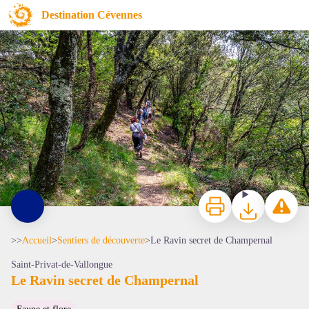
Le Ravin secret de Champernal
Destination Cévennes
Sur la voie verte - © Olivier Prohin
Imprimer
Télécharger
Signaler 
>>
Accueil
>
Sentiers de découverte
>
Le Ravin secret de Champernal
Saint-Privat-de-Vallongue
Le Ravin secret de Champernal