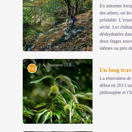
En automne lorsq
des arbres, on les 
Voir l'image en plein écran
préalable. L’essen
séché. Les châtai
déshydratées dans
deux étages souve
mêmes ou près de
être transformées en confiture, crème, sirop, conserves,
consommer grillées.
© A. Bouissou/TERRA
Agriculture
Un long trav
La rénovation de 
début en 2013 un p
Voir l'image en plein écran
philosophie et l’h