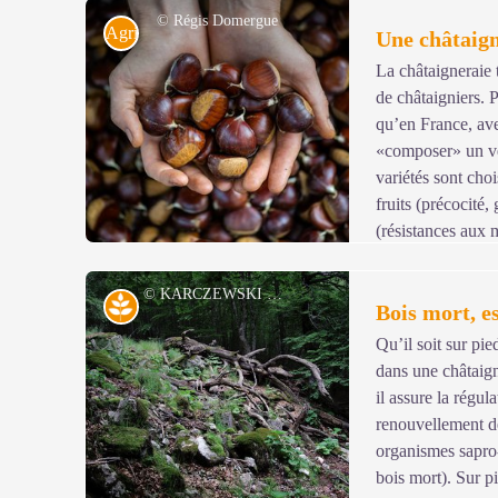
© Régis Domergue
Agriculture
Une châtaig
La châtaigneraie 
de châtaigniers. P
Voir l'image en plein écran
qu’en France, ave
«composer» un ve
variétés sont choi
fruits (précocité, 
(résistances aux 
© KARCZEWSKI Gaël
Milieu naturel
Bois mort, e
Qu’il soit sur pie
dans une châtaign
Voir l'image en plein écran
il assure la régul
renouvellement de
organismes sapro
bois mort). Sur p