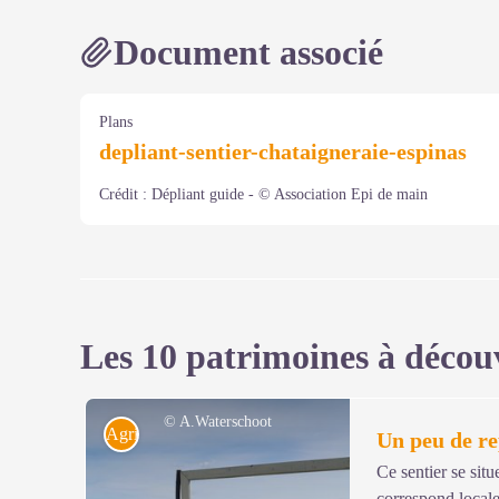
Document associé
Plans
depliant-sentier-chataigneraie-espinas
Crédit :
Dépliant guide - © Association Epi de main
Les 10 patrimoines à décou
© A.Waterschoot
Agriculture
Un peu de r
Ce sentier se situ
correspond locale