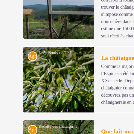
trouver le châtai
s’impose comme l’
nourricière dans 
estime que 1500 h
sont récoltés chaq
© A. Bouissou/TERRA
Agriculture
La châtaign
Comme la majorité
l’Espinas a été l
Voir l'image en plein écran
XXe siècle. Depui
châtaignier conna
découvrez pas un
châtaigneraie en 
Récolte des châtaignes - © Olivier Prohin
Agriculture
Que fait-on 