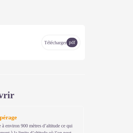
pdf
Télécharger
vrir
epérage
e à environ 900 mètres d’altitude ce qui
ment à la limite d’altitude où l’on peut