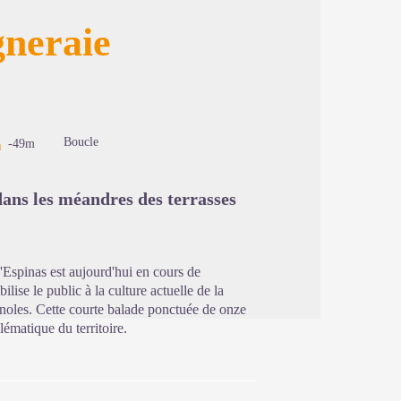
gneraie
image en plein écran
Boucle
-49m
dans les méandres des terrasses
'Espinas est aujourd'hui en cours de
lise le public à la culture actuelle de la
enoles. Cette courte balade ponctuée de onze
lématique du territoire.