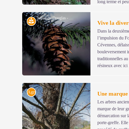
long terme et peut
et chouettes.
Sapin de Douglas - © Y. Maccagno
Milieu naturel
Vive la diver
Dans la deuxième
l’impulsion du Fo
Voir l'image en plein écran
Cévennes, délaiss
bouleversement im
traditionnelles a
résineux avec ici
cc
Agriculture
Une marque 
Les arbres anciens
marque de leur gr
Voir l'image en plein écran
démarcation sur l
porte-greffe. Elle