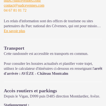
https://sudcevennes.com/
contact@sudcevennes.com
04 67 81 01 72
Les relais d'information sont des offices de tourisme ou sites
partenaires du Parc national des Cévennes, qui ont pour mission
l'information et la sensibilisation sur l'offre de découverte et
En savoir plus
d'animations ainsi que les règles à adopter en cœur de Parc.
Ouvert toute l'année (se renseigner pour les jours et horaires
Transport
d'ouverture en période hivernale)
Cette randonnée est accessible en transports en commun.
Pour consulter les horaires actualisés et planifier votre trajet,
utilisez le calculateur d'itinéraires ci-dessous en renseignant l'
arrêt
d'arrivée : AVÈZE - Château Montcalm
Accès routiers et parkings
Depuis le Vigan, D999 puis D485 direction Montdardier, Avèze.
Stationnement :