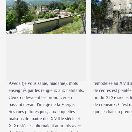
Village d’Avèze
Le château de Mon
Les premières mentions manuscrites
Les murs du parc du
d'Avèze sont Aveda en 1150 et Aveza en
Montcalm bordent la 
Voir l'image en plein écran
1262. Avèze a été fondée vers l'an 800
ancien château fort p
par des moines bénédictins. Pour certains
remanié. Les fortific
auteurs, l'étymologie de son nom serait
sont abattus en 1609.
Aveda (je vous salue, madame), mots
remodelée au XVIIIe 
enseignés par les religieux aux habitants.
de cèdres est plantée
Ceux-ci devaient les prononcer en
fin du XIXe siècle, le
passant devant l'image de la Vierge.
de créneaux. C’est d
Ses rues pittoresques, aux coquettes
que le château prend 
maisons de maître des XVIIIe siècle et
XIXe siècles, alternaient autrefois avec