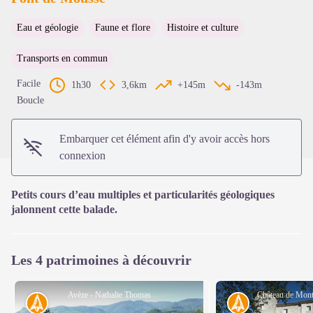
Eau et géologie
Faune et flore
Histoire et culture
Voir l'image en plein écran
Transports en commun
Facile
1h30
3,6km
+145m
-143m
Boucle
Embarquer cet élément afin d'y avoir accès hors
connexion
Petits cours d’eau multiples et particularités géologiques
jalonnent cette balade.
Les 4 patrimoines à découvrir
Avèze - Nathalie Thomas
Histoire
Histoire