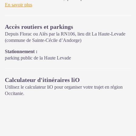
et la sensibilisation sur l'
En savoir plus
offre de découverte
et d'
animation
ainsi
que les règles à adopter en cœur de Parc.
Ouvert toute l'année
Accès routiers et parkings
Depuis Florac ou Alès par la RN106, lieu dit La Haute-Levade
(commune de Sainte-Cécile d’Andorge)
Stationnement :
parking public de la Haute Levade
Calculateur d'itinéraires liO
Utilisez le calculateur liO pour organiser votre trajet en région
Occitanie.