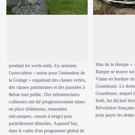
Mas de La Barque
La barque mystéri
Remarquez-vous l’ét
Occupé uniquement par une maison
forme de barque ? Es
forestière à la fin du siècle dernier, le Mas
Voir l'image en plein écran
son nom au hameau ?
de la Barque a été fréquenté par les clubs
berque » désigne une
de ski pour enfants à partir des années
montagne. Alors, Ma
1960, puis par les familles gardoises
Mas de la Berque » 
pendant les week-ends. En semaine,
Barque se trouve su
l'association « union pour l'animation de
Vialas en bordure de 
la Grange » organisait des classes vertes,
Gourdouze. Le doma
des classes patrimoines et des journées à
Gourdouze, auquel ét
thème tout public. Des infrastructures
forêt, fut déclaré bie
coûteuses ont été progressivement mises
Révolution française
en place (bâtiments, remontées
pour payer les dettes 
mécaniques, canons à neige) puis
partiellement démolies. Aujourd’hui,
dans le cadre d'un programme global de