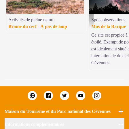
Activités de pleine nature
Spots observations
Ciel étoilé - G. Cannat
Brame du cerf - À pas de loup
Mas de la Barque
Ce site est propice à
étoilé. Exempt de pol
est idéalement situé 
internationale de ciel
Cévennes.
Maison du Tourisme et du Parc national des Cévennes
Informations complémentaires