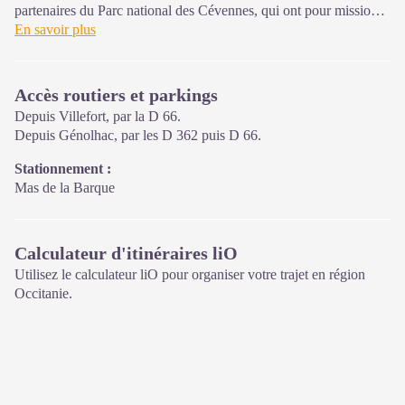
partenaires du Parc national des Cévennes, qui ont pour mission
l'information et la sensibilisation sur l'offre de découverte et
En savoir plus
d'animations ainsi que les règles à adopter en cœur de Parc.
Ouvert toute l'année (se renseigner pour les jours et horaires
Accès routiers et parkings
d'ouverture en période hivernale)
Depuis Villefort, par la D 66.
Depuis Génolhac, par les D 362 puis D 66.
Stationnement :
Mas de la Barque
Calculateur d'itinéraires liO
Utilisez le calculateur liO pour organiser votre trajet en région
Occitanie.