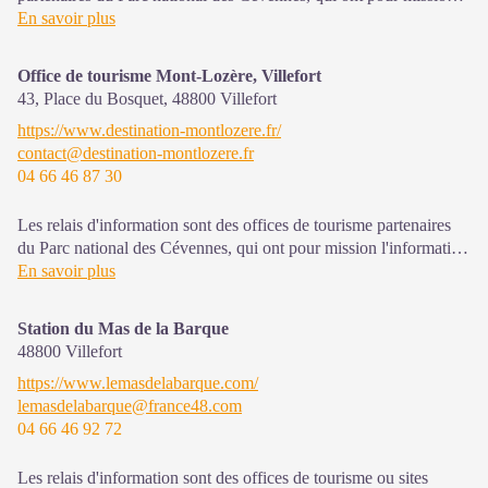
l'information et la sensibilisation sur l'offre de découverte et
En savoir plus
d'animations ainsi que les règles à adopter en cœur de Parc.
Office de tourisme Mont-Lozère, Villefort
Ouvert toute l'année (se renseigner pour les jours et horaires
43, Place du Bosquet,
48800
Villefort
d'ouverture en période hivernale)
https://www.destination-montlozere.fr/
contact@destination-montlozere.fr
04 66 46 87 30
Les relais d'information sont des offices de tourisme partenaires
du Parc national des Cévennes, qui ont pour mission l'information
et la sensibilisation sur l'offre de découverte et d'animation ainsi
En savoir plus
que les règles à adopter en cœur de Parc. Ouvert toute l'année
Station du Mas de la Barque
48800
Villefort
https://www.lemasdelabarque.com/
lemasdelabarque@france48.com
04 66 46 92 72
Les relais d'information sont des offices de tourisme ou sites