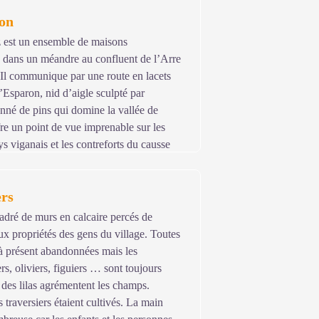
ron
z est un ensemble de maisons
é dans un méandre au confluent de l’Arre
 Il communique par une route en lacets
Esparon, nid d’aigle sculpté par
onné de pins qui domine la vallée de
fre un point de vue imprenable sur les
 viganais et les contreforts du causse
scendre Audibert, l’un des deux
e la Route ». Le hameau d’Esparon est
ers
storiques depuis 1976.
(brochure
cadré de murs en calcaire percés de
ux propriétés des gens du village. Toutes
 à présent abandonnées mais les
rs, oliviers, figuiers … sont toujours
des lilas agrémentent les champs.
s traversiers étaient cultivés. La main