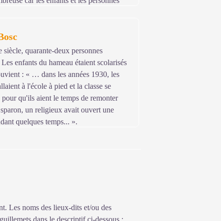
breuse car les enfants et les personnes
 de l’école, on aidait nos parents. Oh !
ur les lapins, du petit bois pour allumer
Bosc
ants apprennent le judo ou la musique mais
es » servaient d'abris pour ranger les
siècle, quarante-deux personnes
 Les enfants du hameau étaient scolarisés
uvient : « … dans les années 1930, les
laient à l'école à pied et la classe se
 pour qu'ils aient le temps de remonter
Esparon, un religieux avait ouvert une
ndant quelques temps... ».
nt. Les noms des lieux-dits et/ou des
guillemets dans le descriptif ci-dessous :