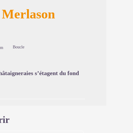
e Merlason
image en plein écran
Boucle
2m
châtaigneraies s’étagent du fond
rir