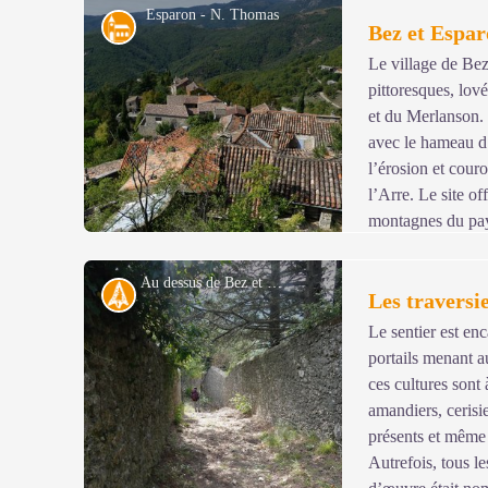
Esparon - N. Thomas
Architecture
Bez et Espa
Le village de Be
pittoresques, lov
et du Merlanson.
avec le hameau d’
l’érosion et cour
l’Arre. Le site of
montagnes du pays
de Blandas. C’est d’Esparon qu’André Chamson fait de
personnages principaux de son roman « Les Hommes d
Au dessus de Bez et Esparon - N. Thomas
Histoire
Les traversi
inscrit à l’inventaire supplémentaire des Monuments hi
disponible à la maison du tourisme au Vigan
)
Le sentier est en
portails menant a
Voir l'image en plein écran
ces cultures sont
amandiers, cerisie
présents et même 
Autrefois, tous le