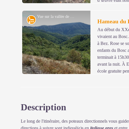
d’œuvre était nom
âgées travaillaient aussi aux champs. « Quand on sortait
Pas des choses trop pénibles mais ramasser de l'herbe po
Vue sur la vallée de Bez et Esparon - N Thomas
Architecture
Hameau du 
le feu, porter de l'eau aux bêtes... Maintenant, les enf
nous, non ».Les cabanons en pierre sèche, les « capitell
Au début du XXe 
outils et s'abriter en cas de mauvais temps.
vivaient au Bosc.
Voir l'image en plein écran
à Bez. Rose se so
enfants du Bosc al
terminait à 15h30
avant la nuit. À 
école gratuite pe
Description
Voir l'image en plein écran
Le long de l'itinéraire, des poteaux directionnels vous guide
directions à suivre sont indiqué(e)s en
italique gras
et entre 