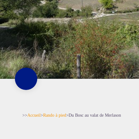
>>
Accueil
>
Rando à pied
>
Du Bosc au valat de Merlason