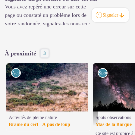
Vous avez repéré une erreur sur cette
page ou constaté un problème lors de
Signaler
votre randonnée, signalez-les nous ici :
À proximité
3
Activités de pleine nature
Spots observations
Activités de pleine nature
Spots observations
Ciel étoilé - G. Cannat
Brame du cerf - À pas de loup
Mas de la Barque
Ce site est propice à