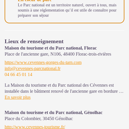
Le Parc national est un territoire naturel, ouvert à tous, mais
soumis à une réglementation qu’il est utile de connaître pour
préparer son séjour
Lieux de renseignement
Maison du tourisme et du Parc national, Florac
Place de l'ancienne gare, N106,
48400
Florac-trois-rivières
https://www.cevennes-gorges-du-tarn.com
info@cevennes-parcnational.fr
04 66 45 01 14
La Maison du tourisme et du Parc national des Cévennes est
installée dans le bâtiment renové de l'ancienne gare en bordure de
la N106. C'est un espace , d’accueil, d'information et de
En savoir plus
sensibilisation sur l'offre de découverte du territoire, ainsi que sur
les règles à adopter en cœur de Parc, mutualisé entre les équipes
Maison du tourisme et du Parc national, Génolhac
de l'office de tourisme et du Parc.
Place du Colombier,
30450
Génolhac
Une expo interactive présente le Parc national des Cévennes et
http://www.cevennes-tourisme.fr/
ses actions.