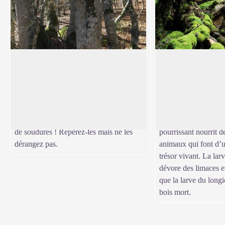
Bisous d'arbres
La mort d'un arbr
Entre les arbres, l’union fait la force. Les
On est un peu triste
arbres aiment se souder entre eux par les
ou mourant. Pourtant,
Voir l'image en plein écran
racines, ça les rend plus forts. Mais ici, il
dans la forêt. Une fo
y a des hêtres qui fusionnent par les
trouve de nombreux 
branches ou même par les troncs. Drôles
encore de longues a
de soudures ! Repérez-les mais ne les
pourrissant nourrit d
dérangez pas.
animaux qui font d’un
trésor vivant. La lar
dévore des limaces et
que la larve du long
bois mort.