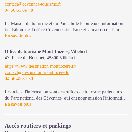
contact@cevennes-tourisme.fr
04 66 61 09 48
Sur place : Une boutique, librairie découverte et produits siglés
PNC.
Ouvert toute l'année (se renseigner sur les jours et horaires en
La Maison du tourisme et du Parc abrite le bureau d'information
saison hivernale).
touristique de l'office Cévennes-tourisme et la maison du Parc
national. C'est un espace d’accueil, d'information et de
En savoir plus
sensibilisation sur le Parc national des Cévennes et ses actions,
l'offre de découverte et d'animations
ainsi que les règles à adopter
Office de tourisme Mont-Lozère, Villefort
en cœur de Parc.
43, Place du Bosquet,
48800
Villefort
https://www.destination-montlozere.fr/
Sur place : expositions temporaires, programme d'animations "Un
contact@destination-montlozere.fr
été avec le Parc"et boutique
04 66 46 87 30
Ouvert d'avril à octobre
Les relais d'information sont des offices de tourisme partenaires
du Parc national des Cévennes, qui ont pour mission l'information
et la sensibilisation sur l'offre de découverte et d'animation ainsi
En savoir plus
que les règles à adopter en cœur de Parc. Ouvert toute l'année
Accès routiers et parkings