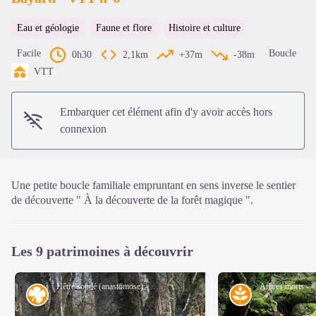
Eau et géologie
Faune et flore
Histoire et culture
Voir l'image en plein écran
Facile
Boucle
0h30
2,1km
+37m
-38m
VTT
Embarquer cet élément afin d'y avoir accès hors
connexion
Une petite boucle familiale empruntant en sens inverse le sentier
de découverte " À la découverte de la forêt magique ".
Les 9 patrimoines à découvrir
Hêtre soudé (anastomose) - © E. Balaye
Flore
Milieu naturel