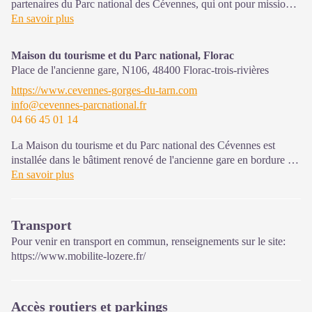
partenaires du Parc national des Cévennes, qui ont pour mission
l'information et la sensibilisation sur l'offre de découverte et
En savoir plus
d'animations ainsi que les règles à adopter en cœur de Parc.
Maison du tourisme et du Parc national, Florac
Ouvert de juin à septembre
Place de l'ancienne gare, N106,
48400
Florac-trois-rivières
https://www.cevennes-gorges-du-tarn.com
info@cevennes-parcnational.fr
04 66 45 01 14
La Maison du tourisme et du Parc national des Cévennes est
installée dans le bâtiment renové de l'ancienne gare en bordure de
la N106. C'est un espace , d’accueil, d'information et de
En savoir plus
sensibilisation sur l'offre de découverte du territoire, ainsi que sur
les règles à adopter en cœur de Parc, mutualisé entre les équipes
de l'office de tourisme et du Parc.
Transport
Une expo interactive présente le Parc national des Cévennes et
Pour venir en transport en commun, renseignements sur le site:
ses actions.
https://www.mobilite-lozere.fr/
Sur place : Une boutique, librairie découverte et produits siglés
PNC.
Accès routiers et parkings
Ouvert toute l'année (se renseigner sur les jours et horaires en