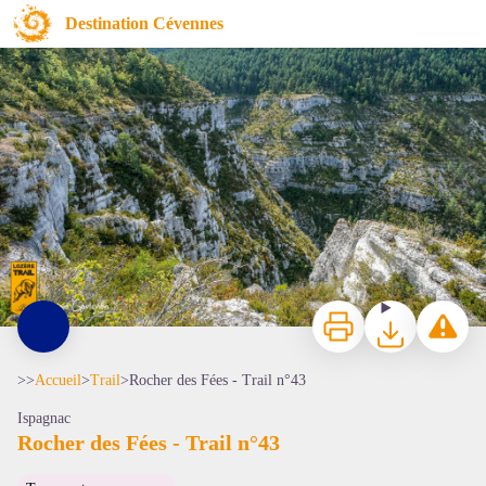
Rocher des Fées - Trail n°43
Destination Cévennes
Paysage des Gorges du Tarn - © Virginie Govignon - Lozère Trail
Imprimer
Télécharger
Signaler 
>>
Accueil
>
Trail
>
Rocher des Fées - Trail n°43
Ispagnac
Rocher des Fées - Trail n°43