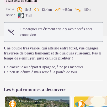
Transports en commun
Voir l'image en plein écran
Facile
1h45
12,4km
+480m
-480m
Boucle
Trail
Embarquer cet élément afin d'y avoir accès hors
connexion
Une boucle très variée, qui alterne entre forêt, vue dégagée,
traversée de beaux hameaux et de quelques ruisseaux. Pas le
temps de s'ennuyer, juste celui de profiter !
Un classique au départ d'Ispagnac, à ne pas manquer.
Un peu de dénivelé mais reste à la portée de tous.
Les 6 patrimoines à découvrir
Chemin sur Salanson - © Nathalie Thomas
Savoir-faire
Tradition