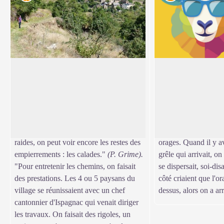
Ancien chemin
Le clocher de Sala
" L'ancien chemin qui va du Cantonnet à
Un petit clocher sur
Salanson commence entre deux murs.
face duquel le chemi
Voir l'image en plein écran
Plus haut, il est bordé d'un mur, côté
" L'histoire de la cl
montagne, et bâti sur un mur de soutien,
sait. Dans le temps, i
côté ravin. Sur les passages les plus
cinquante ans, elle se
raides, on peut voir encore les restes des
orages. Quand il y a
empierrements : les calades."
(P. Grime).
grêle qui arrivait, on
"Pour entretenir les chemins, on faisait
se dispersait, soi-dis
des prestations. Les 4 ou 5 paysans du
côté criaient que l'o
village se réunissaient avec un chef
dessus, alors on a arrê
cantonnier d'Ispagnac qui venait diriger
les travaux. On faisait des rigoles, un