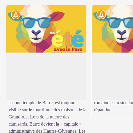
Histoire
Histoire
Barre-des-Cévennes
Place des Ayres
Dès 1530-1540, la Réforme touche ce
Balise n° 20
village-rue, célèbre pour ses treize foires
Ainsi dénommée parc
Voir l'image en plein écran
annuelles. Une pierre gravée comportant
plupart des paysans 
l’inscription « Qui est de Dieu oit la
battre au fléau leurs 
parole de Dieu – 1608 – », provenant du
technique, connue de
second temple de Barre, est toujours
romaine est restée l
visible sur le mur d’une des maisons de la
répandue.
Grand rue. Lors de la guerre des
camisards, Barre devient la « capitale »
administrative des Hautes-Cévennes. Les