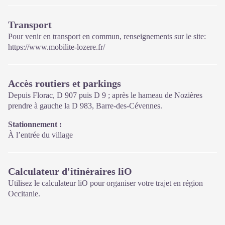
les règles à adopter en cœur de Parc, mutualisé entre les équipes
de l'office de tourisme et du Parc.
Transport
Une expo interactive présente le Parc national des Cévennes et
Pour venir en transport en commun, renseignements sur le site:
ses actions.
https://www.mobilite-lozere.fr/
Sur place : Une boutique, librairie découverte et produits siglés
PNC.
Accès routiers et parkings
Ouvert toute l'année (se renseigner sur les jours et horaires en
saison hivernale).
Depuis Florac, D 907 puis D 9 ; après le hameau de Nozières
prendre à gauche la D 983, Barre-des-Cévennes.
Stationnement :
À l’entrée du village
Calculateur d'itinéraires liO
Utilisez le calculateur liO pour organiser votre trajet en région
Occitanie.