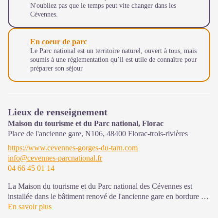
N'oubliez pas que le temps peut vite changer dans les
Cévennes.
En coeur de parc
Le Parc national est un territoire naturel, ouvert à tous, mais
soumis à une réglementation qu’il est utile de connaître pour
préparer son séjour
Lieux de renseignement
Maison du tourisme et du Parc national, Florac
Place de l'ancienne gare, N106,
48400
Florac-trois-rivières
https://www.cevennes-gorges-du-tarn.com
info@cevennes-parcnational.fr
04 66 45 01 14
La Maison du tourisme et du Parc national des Cévennes est
installée dans le bâtiment renové de l'ancienne gare en bordure de
la N106. C'est un espace , d’accueil, d'information et de
En savoir plus
sensibilisation sur l'offre de découverte du territoire, ainsi que sur