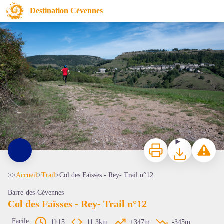
Col des Faïsses - Rey- Trail n°12
Destination Cévennes
© Richard Vergely
Imprimer
Télécharger
Signaler 
>>
Accueil
>
Trail
>
Col des Faïsses - Rey- Trail n°12
Barre-des-Cévennes
Col des Faïsses - Rey- Trail n°12
Facile
1h15
11,3km
+347m
-345m