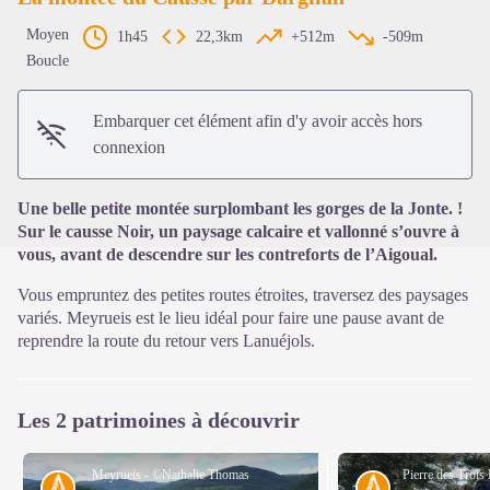
Moyen
1h45
22,3km
+512m
-509m
Boucle
Voir l'image en plein écran
Embarquer cet élément afin d'y avoir accès hors
connexion
Une belle petite montée surplombant les gorges de la Jonte. !
Sur le causse Noir, un paysage calcaire et vallonné s’ouvre à
vous, avant de descendre sur les contreforts de l’Aigoual.
Vous empruntez des petites routes étroites, traversez des paysages
variés. Meyrueis est le lieu idéal pour faire une pause avant de
reprendre la route du retour vers Lanuéjols.
Les 2 patrimoines à découvrir
Meyrueis - ©Nathalie Thomas
Histoire
Histoire