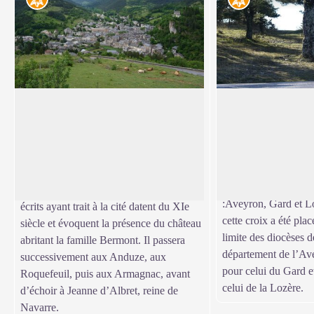
Le rocher du château
Pierre des Trois É
Au carrefour de la 
Selon une affirmation invérifiable datant
trouve une pierre dr
du XVIIe siècle, le général romain Caius
Voir l'image en plein écran
d’une croix de pier
Marius aurait fait élever un castrum sur le
symbolise aujourd’hu
rocher dominant le village en 101 avant
la rencontre des troi
Jésus-Christ. Cependant, les premiers
:Aveyron, Gard et L
écrits ayant trait à la cité datent du XIe
cette croix a été plac
siècle et évoquent la présence du château
limite des diocèses 
abritant la famille Bermont. Il passera
département de l’Av
successivement aux Anduze, aux
pour celui du Gard 
Roquefeuil, puis aux Armagnac, avant
celui de la Lozère.
d’échoir à Jeanne d’Albret, reine de
Navarre.