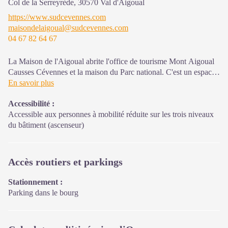
Col de la Serreyrède,
30570
Val d'Aigoual
https://www.sudcevennes.com
maisondelaigoual@sudcevennes.com
04 67 82 64 67
La Maison de l'Aigoual abrite l'office de tourisme Mont Aigoual
Causses Cévennes et la maison du Parc national. C'est un espace
d’accueil, d'information et de sensibilisation sur le Parc national
En savoir plus
des Cévennes et ses actions, sur l'offre de découverte et
Accessibilité
:
d'animation ainsi que les règles à adopter en cœur de Parc.
Accessible aux personnes à mobilité réduite sur les trois niveaux
Sur place : expositions temporaires, animations au départ du site
du bâtiment (ascenseur)
et boutique
Accès routiers et parkings
Stationnement :
Parking dans le bourg