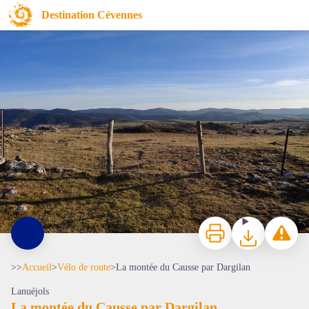
La montée du Causse par Dargilan
Destination Cévennes
Lanuéjols - Béatrice Galzin
Imprimer
Télécharger
Signaler 
>>
Accueil
>
Vélo de route
>
La montée du Causse par Dargilan
Lanuéjols
La montée du Causse par Dargilan