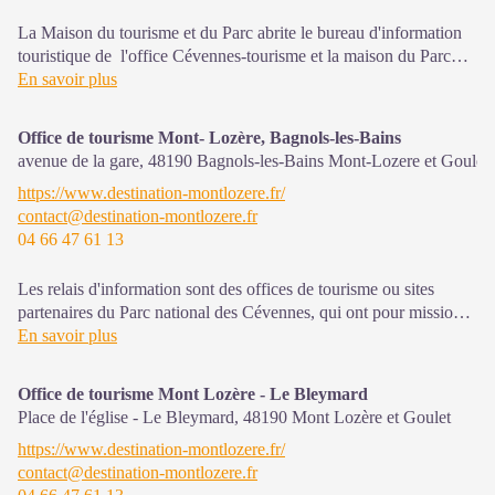
La Maison du tourisme et du Parc abrite le bureau d'information
touristique de l'office Cévennes-tourisme et la maison du Parc
national. C'est un espace d’accueil, d'information et de
En savoir plus
sensibilisation sur le Parc national des Cévennes et ses actions,
l'offre de découverte et d'animations
ainsi que les règles à adopter
Office de tourisme Mont- Lozère, Bagnols-les-Bains
en cœur de Parc.
avenue de la gare,
48190
Bagnols-les-Bains Mont-Lozere et Goulet
https://www.destination-montlozere.fr/
Sur place : expositions temporaires, programme d'animations "Un
contact@destination-montlozere.fr
été avec le Parc"et boutique
04 66 47 61 13
Ouvert d'avril à octobre
Les relais d'information sont des offices de tourisme ou sites
partenaires du Parc national des Cévennes, qui ont pour mission
l'information et la sensibilisation sur l'offre de découverte et
En savoir plus
d'animations ainsi que les règles à adopter en cœur de Parc.
Office de tourisme Mont Lozère - Le Bleymard
Ouvert de mi-avril à fin septembre
Place de l'église - Le Bleymard,
48190
Mont Lozère et Goulet
https://www.destination-montlozere.fr/
contact@destination-montlozere.fr