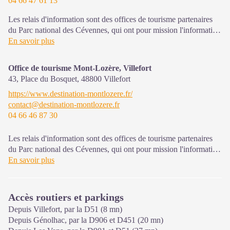
04 66 47 61 13
Les relais d'information sont des offices de tourisme partenaires
du Parc national des Cévennes, qui ont pour mission l'information
et la sensibilisation sur l'offre de découverte et d'animation ainsi
En savoir plus
que les règles à adopter en cœur de Parc. Ouvert mai à septembre
Office de tourisme Mont-Lozère, Villefort
43, Place du Bosquet,
48800
Villefort
https://www.destination-montlozere.fr/
contact@destination-montlozere.fr
04 66 46 87 30
Les relais d'information sont des offices de tourisme partenaires
du Parc national des Cévennes, qui ont pour mission l'information
et la sensibilisation sur l'offre de découverte et d'animation ainsi
En savoir plus
que les règles à adopter en cœur de Parc. Ouvert toute l'année
Accès routiers et parkings
Depuis Villefort, par la D51 (8 mn)
Depuis Génolhac, par la D906 et D451 (20 mn)