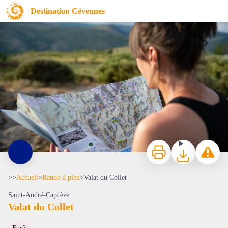
Valat du Collet
Destination Cévennes
© Antonin Michaud-Soret - Ahstudio
Imprimer
Télécharger
Signaler 
>>
Accueil
>
Rando à pied
>
Valat du Collet
Saint-André-Capcèze
Valat du Collet