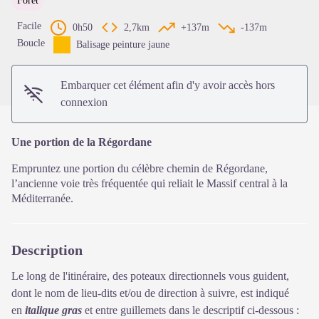
Forêt
Voir l'image en plein écran
Facile
0h50
2,7km
+137m
-137m
Boucle
Balisage peinture jaune
Embarquer cet élément afin d'y avoir accès hors
connexion
Une portion de la Régordane
Empruntez une portion du célèbre chemin de Régordane,
l’ancienne voie très fréquentée qui reliait le Massif central à la
Méditerranée.
Description
Le long de l'itinéraire, des poteaux directionnels vous guident,
dont le nom de lieu-dits et/ou de direction à suivre, est indiqué
en
italique gras
et entre guillemets dans le descriptif ci-dessous :